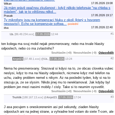
17.05.2026 19:08
Wikan
Já mám právě opačnou zkušenost - když někdo telefonuje "na chleba s
máslem", tak je to většinou někd…
17.05.2026 19:17
Prasak
Ty mikrofony jsou na kompenzaci hluku z okolí (který s hovorem
nesouvisí). Echo se kompenzuje softwa…
poslední
17.05.2026 22:40
dsa
#1
l.b.
[86.49.234.xxx],
17.05.2026
12:44
ten kolega ma svuj mobil nejak presmerovany, nebo ma trvale hlasity
odposlech, nebo co ma zvlastniho?
Souhlasím (+0)
Nesouhlasím (-0)
Odpovědět
#2
Anjel23
[37.48.1.xxx]
@
l.b.
,
17.05.2026
13:24
Nema ho presmerovany. Stezoval si kdysi na to, ze obcas cloveka vubec
neslysi, kdyz to ma na hlasity odposlech, nicmene kdyz mel telefon na
uchu, zadny problem nemel s nikym. Az na posledni tyden, kdy si na to
stezuju ja, ze se slysim. Nikdo jinej mu to nereklamoval. Jak kdyby byl
problem jen mezi nasimi mobily / cisly. Take si to neumim vysvetlit.
Souhlasím (+0)
Nesouhlasím (-0)
Odpovědět
#3
Truhlik
[188.167.13.xxx]
@
Anjel23
,
17.05.2026
17:04
J asa pocujem s oneskorenenim asi pol sekundy, ziaden hlasity
odposluch ani na jednej strane, a vyhradne ked volam do siete T-com, ale