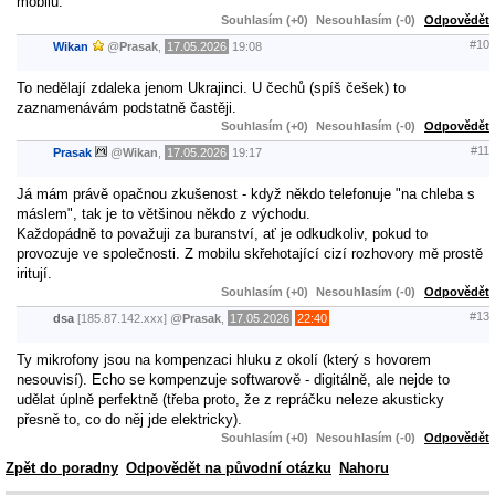
mobilu.
Souhlasím (+0)
Nesouhlasím (-0)
Odpovědět
#10
Wikan
@
Prasak
,
17.05.2026
19:08
To nedělají zdaleka jenom Ukrajinci. U čechů (spíš češek) to
zaznamenávám podstatně častěji.
Souhlasím (+0)
Nesouhlasím (-0)
Odpovědět
#11
Prasak
@
Wikan
,
17.05.2026
19:17
Já mám právě opačnou zkušenost - když někdo telefonuje "na chleba s
máslem", tak je to většinou někdo z východu.
Každopádně to považuji za buranství, ať je odkudkoliv, pokud to
provozuje ve společnosti. Z mobilu skřehotající cizí rozhovory mě prostě
iritují.
Souhlasím (+0)
Nesouhlasím (-0)
Odpovědět
#13
dsa
[185.87.142.xxx]
@
Prasak
,
17.05.2026
22:40
Ty mikrofony jsou na kompenzaci hluku z okolí (který s hovorem
nesouvisí). Echo se kompenzuje softwarově - digitálně, ale nejde to
udělat úplně perfektně (třeba proto, že z repráčku neleze akusticky
přesně to, co do něj jde elektricky).
Souhlasím (+0)
Nesouhlasím (-0)
Odpovědět
Zpět do poradny
Odpovědět na původní otázku
Nahoru