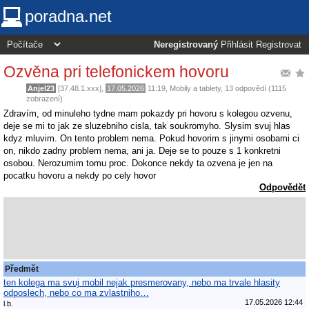
poradna.net
Neregistrovaný
Přihlásit
Registrovat
Ozvěna pri telefonickem hovoru
Anjel23
[37.48.1.xxx],
17.05.2026
11:19
,
Mobily a tablety
, 13 odpovědí (1115
zobrazení)
Zdravím, od minuleho tydne mam pokazdy pri hovoru s kolegou ozvenu,
deje se mi to jak ze sluzebniho cisla, tak soukromyho. Slysim svuj hlas
kdyz mluvim. On tento problem nema. Pokud hovorim s jinymi osobami ci
on, nikdo zadny problem nema, ani ja. Deje se to pouze s 1 konkretni
osobou. Nerozumim tomu proc. Dokonce nekdy ta ozvena je jen na
pocatku hovoru a nekdy po cely hovor
Odpovědět
Předmět
ten kolega ma svuj mobil nejak presmerovany, nebo ma trvale hlasity
odposlech, nebo co ma zvlastniho…
17.05.2026 12:44
l.b.