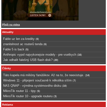
Přejít na videa
Aktuality
Fable uz len za kredity
(
0
)
zranitelnost ac routerů tenda
(
6
)
Fable 5 is back
(
5
)
Anthropic vypol najvykonejsie modely - pre vsetkych
(
16
)
Jak odhalit falešný USB flash disk?
(
20
)
Články
Táto kapela má milióny fanúšikov. Až na to, že neexistuje.
(
14
)
Windows 11 - připojení současně k několika sítím
(
7
)
NAS QNAP - výměna systémového disku
(
10
)
MikroTik router 11 - tipy
(
5
)
MikroTik router 10 - upgrade routeru
(
3
)
Reklama