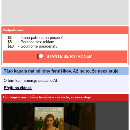
Podpořte nás
$2
- Ikona patrona na poradně
$5
- Poradna bez reklam
$10
- Soukromé poradenství
STAŇTE SE PATRONEM
Táto kapela má milióny fanúšikov. Až na to, že neexistuje.
O tom kam smeruje sucasne AI.
Přejít na článek
Táto kapela má milióny fanúšikov - až na to, že neexistuje