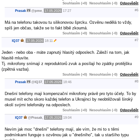
Souhlasím (+0)
Nesouhlasím (-0)
Odpovědět
#6
Prasak
@
pme
,
17.05.2026
17:27
Má na telefonu takovou tu silikonovou šprcku. Ozvěnu nedělá to vždy,
spíš jen občas, takže se to fakt blbě zkoumá.
Souhlasím (+0)
Nesouhlasím (-0)
Odpovědět
#7
IQ37
,
17.05.2026
18:11
Jeden - nebo oba - máte zapnutý hlasitý odposlech. Záleží na tom, jak
hlasitě mluvíte.
Tj. mikrofony snímají z reproduktorů zvuk a posílají ho zpátky protějšku
(zpětná vazba).
Souhlasím (+0)
Nesouhlasím (-0)
Odpovědět
#8
Prasak
@
IQ37
,
17.05.2026
18:46
Dnešní telefony mají kompenzační mikrofony právě pro tyto účely. To by
musel mít echo skoro každej telefon a Ukrajinci by neobtěžovali široký
okolí svými telefonáty na odposlech.
Souhlasím (+0)
Nesouhlasím (-0)
Odpovědět
#9
IQ37
@
Prasak
,
17.05.2026
19:04
Nevím jak moc "dnešní" telefony mají, ale vím, že mi to s těmi
podmínkami funguje s ozvěnou jak u "dnešního", tak u staršího typu