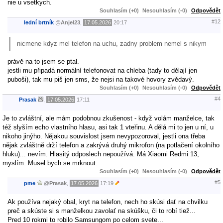
nie u vsetkych.
Souhlasím (+0)
Nesouhlasím (-0)
Odpovědět
#12
lední brtník
@
Anjel23
,
17.05.2026
20:17
nicmene kdyz mel telefon na uchu, zadny problem nemel s nikym
právě na to jsem se ptal.
jestli mu připadá normální telefonovat na chleba (tady to dělají jen
puboši), tak mu piš jen sms, že nejsi na takové hovory zvědavý.
Souhlasím (+0)
Nesouhlasím (-0)
Odpovědět
#4
Prasak
,
17.05.2026
17:11
Je to zvláštní, ale mám podobnou zkušenost - když volám manželce, tak
též slyším echo vlastního hlasu, asi tak 1 vteřinu. A dělá mi to jen u ní, u
nikoho jinýho. Nějakou souvislost jsem nevypozoroval, jestli ona třeba
nějak zvláštně drží telefon a zakrývá druhý mikrofon (na potlačení okolního
hluku)... nevím. Hlasitý odposlech nepoužívá. Má Xiaomi Redmi 13,
myslím. Musel bych se mrknout.
Souhlasím (+0)
Nesouhlasím (-0)
Odpovědět
#5
pme
@
Prasak
,
17.05.2026
17:19
Ak používa nejaký obal, kryt na telefon, nech ho skúsi dať na chvilku
preč a skúste si s manželkou zavolať na skúšku, či to robí tiež...
Pred 10 rokmi to robilo Samsungom po celom svete...