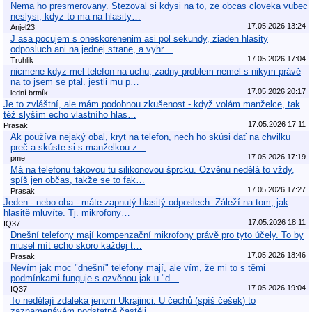
Nema ho presmerovany. Stezoval si kdysi na to, ze obcas cloveka vubec
neslysi, kdyz to ma na hlasity…
17.05.2026 13:24
Anjel23
J asa pocujem s oneskorenenim asi pol sekundy, ziaden hlasity
odposluch ani na jednej strane, a vyhr…
17.05.2026 17:04
Truhlik
nicmene kdyz mel telefon na uchu, zadny problem nemel s nikym právě
na to jsem se ptal. jestli mu p…
17.05.2026 20:17
lední brtník
Je to zvláštní, ale mám podobnou zkušenost - když volám manželce, tak
též slyším echo vlastního hlas…
17.05.2026 17:11
Prasak
Ak používa nejaký obal, kryt na telefon, nech ho skúsi dať na chvilku
preč a skúste si s manželkou z…
17.05.2026 17:19
pme
Má na telefonu takovou tu silikonovou šprcku. Ozvěnu nedělá to vždy,
spíš jen občas, takže se to fak…
17.05.2026 17:27
Prasak
Jeden - nebo oba - máte zapnutý hlasitý odposlech. Záleží na tom, jak
hlasitě mluvíte. Tj. mikrofony…
17.05.2026 18:11
IQ37
Dnešní telefony mají kompenzační mikrofony právě pro tyto účely. To by
musel mít echo skoro každej t…
17.05.2026 18:46
Prasak
Nevím jak moc "dnešní" telefony mají, ale vím, že mi to s těmi
podmínkami funguje s ozvěnou jak u "d…
17.05.2026 19:04
IQ37
To nedělají zdaleka jenom Ukrajinci. U čechů (spíš češek) to
zaznamenávám podstatně častěji.