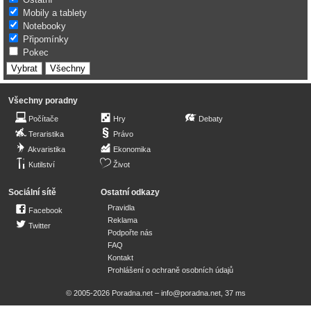
Mobily a tablety
Notebooky
Připomínky
Pokec
Všechny poradny
Počítače
Hry
Debaty
Teraristika
Právo
Akvaristika
Ekonomika
Kutilství
Život
Sociální sítě
Ostatní odkazy
Pravidla
Facebook
Reklama
Twitter
Podpořte nás
FAQ
Kontakt
Prohlášení o ochraně osobních údajů
© 2005-2026 Poradna.net –
info@poradna.net
,
37 ms