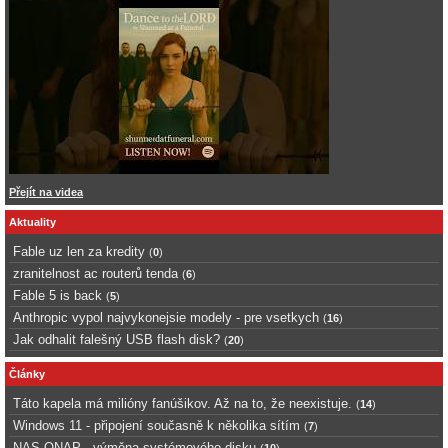
Přejít na videa
Aktuality
Fable uz len za kredity
(
0
)
zranitelnost ac routerů tenda
(
6
)
Fable 5 is back
(
5
)
Anthropic vypol najvykonejsie modely - pre vsetkych
(
16
)
Jak odhalit falešný USB flash disk?
(
20
)
Články
Táto kapela má milióny fanúšikov. Až na to, že neexistuje.
(
14
)
Windows 11 - připojení současně k několika sítím
(
7
)
NAS QNAP - výměna systémového disku
(
10
)