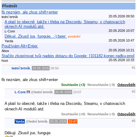
Předmět
fb neznám, ale zkus shift+enter
20.05.2026 09:50
lední brtník
A platí to obecně, takže i třeba na Discordu, Steamu, v chatovacích
oknech AI modulů atd.
20.05.2026 10:07
L-Core
Děkuji. Zkusil jse, funguje. :-):beer:
poslední
20.05.2026 10:47
Yarda
Používám Alt+Enter.
20.05.2026 10:21
Abox
Stačilo zkopírovat tvůj nadpis dotazu do Google: [101182-konec-radku-png]
20.05.2026 10:33
host
#1
lední brtník
,
20.05.2026
09:50
fb neznám, ale zkus shift+enter
Souhlasím (+3)
Nesouhlasím (-0)
Odpovědět
#2
L-Core
@
lední brtník
,
20.05.2026
10:07
A platí to obecně, takže i třeba na Discordu, Steamu, v chatovacích
oknech AI modulů atd.
Souhlasím (+0)
Nesouhlasím (-0)
Odpovědět
#5
Yarda
@
lední brtník
,
20.05.2026
10:47
Děkuji. Zkusil jse, funguje.