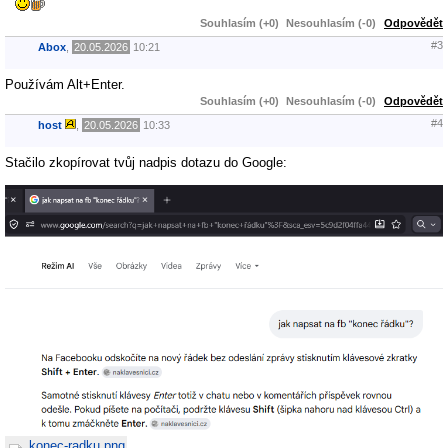
Souhlasím (+0)
Nesouhlasím (-0)
Odpovědět
#3
Abox
,
20.05.2026
10:21
Používám Alt+Enter.
Souhlasím (+0)
Nesouhlasím (-0)
Odpovědět
#4
host
,
20.05.2026
10:33
Stačilo zkopírovat tvůj nadpis dotazu do Google:
konec-radku.png