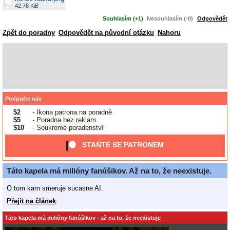
42.78 KiB
Souhlasím (+1)
Nesouhlasím (-0)
Odpovědět
Zpět do poradny
Odpovědět na původní otázku
Nahoru
Podpořte nás
$2
- Ikona patrona na poradně
$5
- Poradna bez reklam
$10
- Soukromé poradenství
STAŇTE SE PATRONEM
Táto kapela má milióny fanúšikov. Až na to, že neexistuje.
O tom kam smeruje sucasne AI.
Přejít na článek
Táto kapela má milióny fanúšikov - až na to, že neexistuje