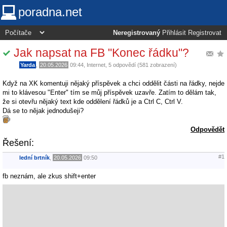
poradna.net
Neregistrovaný
Přihlásit
Registrovat
Jak napsat na FB "Konec řádku"?
Yarda
,
20.05.2026
09:44
,
Internet
, 5 odpovědí (581 zobrazení)
Když na XK komentuji nějaký příspěvek a chci oddělit části na řádky, nejde
mi to klávesou "Enter" tím se můj příspěvek uzavře. Zatím to dělám tak,
že si otevřu nějaký text kde oddělení řádků je a Ctrl C, Ctrl V.
Dá se to nějak jednodušeji?
Odpovědět
Řešení:
#1
lední brtník
,
20.05.2026
09:50
fb neznám, ale zkus shift+enter