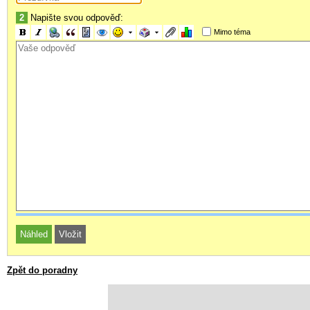
2
Napište svou odpověď:
Mimo téma
Zpět do poradny