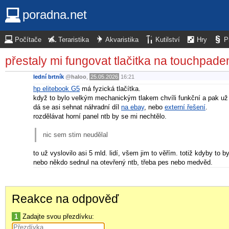
poradna.net
Počítače
Teraristika
Akvaristika
Kutilství
Hry
P
přestaly mi fungovat tlačitka na touchpad
lední brtník
@
haloo
,
25.05.2026
16:21
hp elitebook G5
má fyzická tlačítka.
když to bylo velkým mechanickým tlakem chvíli funkční a pak už
dá se asi sehnat náhradní díl
na ebay
, nebo
externí řešení
.
rozdělávat horní panel ntb by se mi nechtělo.
nic sem stim neudělal
to už vyslovilo asi 5 mld. lidí, všem jim to věřím. totiž kdyby to 
nebo někdo sednul na otevřený ntb, třeba pes nebo medvěd.
Reakce na odpověď
1
Zadajte svou přezdívku: