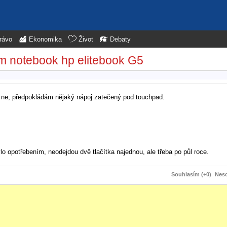
rávo
Ekonomika
Život
Debaty
em notebook hp elitebook G5
 ne, předpokládám nějaký nápoj zatečený pod touchpad.
bylo opotřebením, neodejdou dvě tlačítka najednou, ale třeba po půl roce.
Souhlasím (+0)
Neso