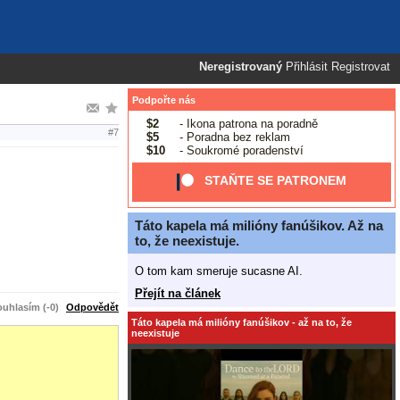
Neregistrovaný
Přihlásit
Registrovat
Podpořte nás
$2
- Ikona patrona na poradně
#7
$5
- Poradna bez reklam
$10
- Soukromé poradenství
STAŇTE SE PATRONEM
Táto kapela má milióny fanúšikov. Až na
to, že neexistuje.
O tom kam smeruje sucasne AI.
Přejít na článek
uhlasím (-0)
Odpovědět
Táto kapela má milióny fanúšikov - až na to, že
neexistuje