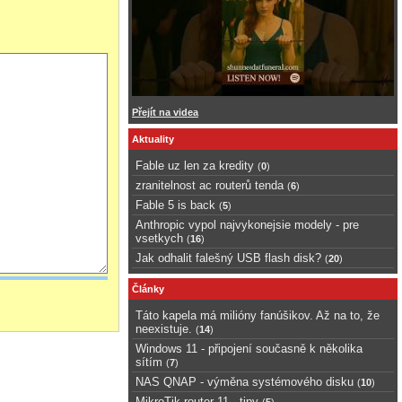
Přejít na videa
Aktuality
Fable uz len za kredity
(
0
)
zranitelnost ac routerů tenda
(
6
)
Fable 5 is back
(
5
)
Anthropic vypol najvykonejsie modely - pre
vsetkych
(
16
)
Jak odhalit falešný USB flash disk?
(
20
)
Články
Táto kapela má milióny fanúšikov. Až na to, že
neexistuje.
(
14
)
Windows 11 - připojení současně k několika
sítím
(
7
)
NAS QNAP - výměna systémového disku
(
10
)
MikroTik router 11 - tipy
(
5
)