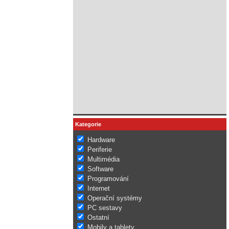
Kategorie
Hardware
Periferie
Multimédia
Software
Programování
Internet
Operační systémy
PC sestavy
Ostatní
Mobily a tablety