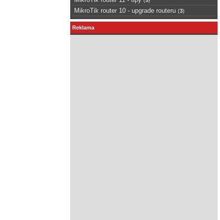
MikroTik router 10 - upgrade routeru
(
3
)
Reklama