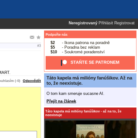
Neregistrovaný
Přihlásit
Registrovat
Podpořte nás
$2
- Ikona patrona na poradně
#3
$5
- Poradna bez reklam
$10
- Soukromé poradenství
STAŇTE SE PATRONEM
SMART.
Táto kapela má milióny fanúšikov. Až na
uhlasím (-0)
Odpovědět
to, že neexistuje.
O tom kam smeruje sucasne AI.
Přejít na článek
Táto kapela má milióny fanúšikov - až na to, že
neexistuje