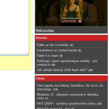
Přejít na videa
Aktuality
Fable uz len za kredity
(
0
)
zranitelnost ac routerů tenda
(
6
)
Fable 5 is back
(
5
)
Anthropic vypol najvykonejsie modely - pre
vsetkych
(
16
)
Jak odhalit falešný USB flash disk?
(
20
)
Články
Táto kapela má milióny fanúšikov. Až na to, že
neexistuje.
(
14
)
Windows 11 - připojení současně k několika
sítím
(
7
)
NAS QNAP - výměna systémového disku
(
10
)
MikroTik router 11 - tipy
(
5
)