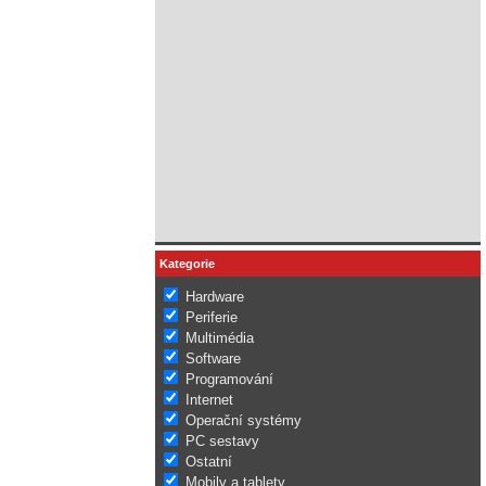
Kategorie
Hardware
Periferie
Multimédia
Software
Programování
Internet
Operační systémy
PC sestavy
Ostatní
Mobily a tablety