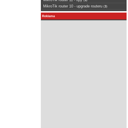
MikroTik router 10 - upgrade routeru
(
3
)
Reklama