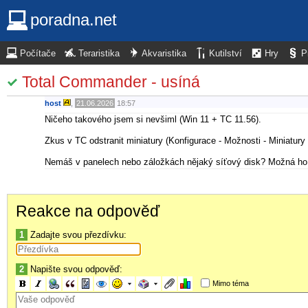
poradna.net
Počítače
Teraristika
Akvaristika
Kutilství
Hry
P
Total Commander - usíná
host
,
21.06.2026
18:57
Ničeho takového jsem si nevšiml (Win 11 + TC 11.56).
Zkus v TC odstranit miniatury (Konfigurace - Možnosti - Miniatury 
Nemáš v panelech nebo záložkách nějaký síťový disk? Možná ho 
Reakce na odpověď
1
Zadajte svou přezdívku:
2
Napište svou odpověď:
Mimo téma