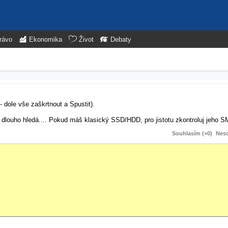
rávo
Ekonomika
Život
Debaty
- dole vše zaškrtnout a Spustit).
dlouho hledá.... Pokud máš klasický SSD/HDD, pro jistotu zkontroluj jeho 
Souhlasím (+0)
Neso