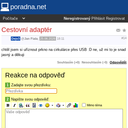
poradna.net
Neregistrovaný
Přihlásit
Registrovat
Cestovní adaptér
#14
Dejv3
@
Jan Fiala
,
25.06.2026
18:11
chtěl jsem si uříznout prkno na cirkulárce přes USB :D ne, už mi to je snad
jasný a děkuji
Souhlasím (+0)
Nesouhlasím (-0)
Odpovědět
Reakce na odpověď
1
Zadajte svou přezdívku:
2
Napište svou odpověď:
Mimo téma