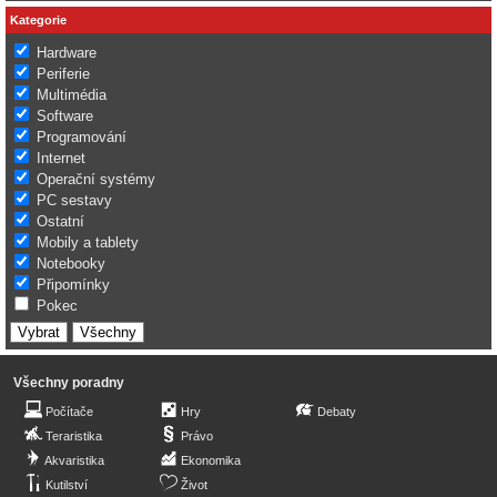
Kategorie
Hardware
Periferie
Multimédia
Software
Programování
Internet
Operační systémy
PC sestavy
Ostatní
Mobily a tablety
Notebooky
Připomínky
Pokec
Všechny poradny
Počítače
Hry
Debaty
Teraristika
Právo
Akvaristika
Ekonomika
Kutilství
Život