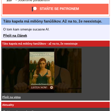
$10
- Soukromé poradenství
STAŇTE SE PATRONEM
Táto kapela má milióny fanúšikov. Až na to, že neexistuje.
O tom kam smeruje sucasne AI.
Přejít na článek
Táto kapela má milióny fanúšikov - až na to, že neexistuje
Přejít na videa
Aktuality