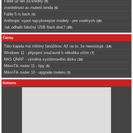
Fable uz len za kredity
(
0
)
zranitelnost ac routerů tenda
(
6
)
Fable 5 is back
(
5
)
Anthropic vypol najvykonejsie modely - pre vsetkych
(
16
)
Jak odhalit falešný USB flash disk?
(
20
)
Články
Táto kapela má milióny fanúšikov. Až na to, že neexistuje.
(
14
)
Windows 11 - připojení současně k několika sítím
(
7
)
NAS QNAP - výměna systémového disku
(
10
)
MikroTik router 11 - tipy
(
5
)
MikroTik router 10 - upgrade routeru
(
3
)
Reklama