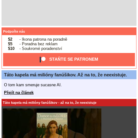
Podpořte nás
$2
- Ikona patrona na poradně
$5
- Poradna bez reklam
$10
- Soukromé poradenství
STAŇTE SE PATRONEM
Táto kapela má milióny fanúšikov. Až na to, že neexistuje.
O tom kam smeruje sucasne AI.
Přejít na článek
Táto kapela má milióny fanúšikov - až na to, že neexistuje