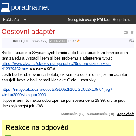
poradna.net
Neregistrovaný
Přihlásit
Registrovat
Cestovní adaptér
#17
HMOB
[176.188.45.xxx],
26.06.2026
13:37
Bydlim kousek o Svycarskych hranic a do Italie kousek za hranice sem
tam zajedu a vystacil jsem si bez problemu s adapterem typu :
https://www.alza.cz/skross-europe-usb-c20pd-pro-cizince-v-cr-
d12339452.htm
ale nema 90W
Jestli budes ubytovan na Hotelu, uz sem se setkal s tim, ze mi adapter
zapujcili kdyz v Italii nemeli klasicke C ale L zasuvky.
https://image.alza.cz/products/SD052k105/SD052k105-04.jpg?
width=2000&height=2000
Kupoval sem to nakou dobu zpet za porizovaci cenu 19.99, urcite jsou
dnes vykonejsi jak 20W.
Souhlasím (+0)
Nesouhlasím (-0)
Odpovědět
Reakce na odpověď