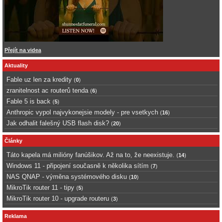
Přejít na videa
Aktuality
Fable uz len za kredity
(
0
)
zranitelnost ac routerů tenda
(
6
)
Fable 5 is back
(
5
)
Anthropic vypol najvykonejsie modely - pre vsetkych
(
16
)
Jak odhalit falešný USB flash disk?
(
20
)
Články
Táto kapela má milióny fanúšikov. Až na to, že neexistuje.
(
14
)
Windows 11 - připojení současně k několika sítím
(
7
)
NAS QNAP - výměna systémového disku
(
10
)
MikroTik router 11 - tipy
(
5
)
MikroTik router 10 - upgrade routeru
(
3
)
Reklama