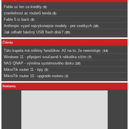
Fable uz len za kredity
(
0
)
zranitelnost ac routerů tenda
(
6
)
Fable 5 is back
(
5
)
Anthropic vypol najvykonejsie modely - pre vsetkych
(
16
)
Jak odhalit falešný USB flash disk?
(
20
)
Články
Táto kapela má milióny fanúšikov. Až na to, že neexistuje.
(
14
)
Windows 11 - připojení současně k několika sítím
(
7
)
NAS QNAP - výměna systémového disku
(
10
)
MikroTik router 11 - tipy
(
5
)
MikroTik router 10 - upgrade routeru
(
3
)
Reklama