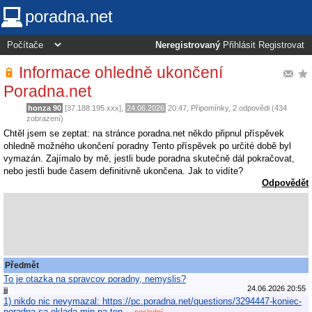
poradna.net
Neregistrovaný
Přihlásit
Registrovat
Informace ohledně ukončení
Poradna.net
honza 90
[37.188.195.xxx],
24.06.2026
20:47
,
Připomínky
, 2 odpovědi (434
zobrazení)
Chtěl jsem se zeptat: na stránce poradna.net někdo připnul příspěvek
ohledně možného ukončení poradny Tento příspěvek po určité době byl
vymazán. Zajímalo by mě, jestli bude poradna skutečně dál pokračovat,
nebo jestli bude časem definitivně ukončena. Jak to vidíte?
Odpovědět
Předmět
To je otazka na spravcov poradny, nemyslis?
24.06.2026 20:55
jjj
1) nikdo nic nevymazal: https://pc.poradna.net/questions/3294447-koniec-
poradna-sa-oklada-min-na-ten…
poslední