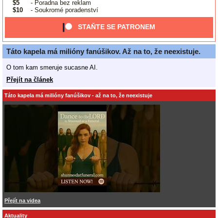
$5
- Poradna bez reklam
$10
- Soukromé poradenství
STAŇTE SE PATRONEM
Táto kapela má milióny fanúšikov. Až na to, že neexistuje.
O tom kam smeruje sucasne AI.
Přejít na článek
Táto kapela má milióny fanúšikov - až na to, že neexistuje
Přejít na videa
Aktuality