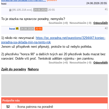
24.06.2026 20:55
host
#1
jjj
[95.105.218.xxx],
24.06.2026
20:55
To je otazka na spravcov poradny, nemyslis?
Souhlasím (+0)
Nesouhlasím (-0)
Odpovědět
#2
host
,
24.06.2026
20:55
1) nikdo nic nevymazal:
https://pc.poradna.net/questions/3294447-koniec-
poradna-sa-oklada-min-na-tento-rok
Jenom už příspěvek není připnutý, protože to už nebylo potřeba.
2) přezdívku "honza 90" a dalších tvých asi 20 přezdívek budu mazat bez
varování. Dobře víš proč. Tentokrát udělám výjimku - jen zamknu.
Souhlasím (+0)
Nesouhlasím (-0)
Odpovědět
Zpět do poradny
Nahoru
Podpořte nás
$2
- Ikona patrona na poradně