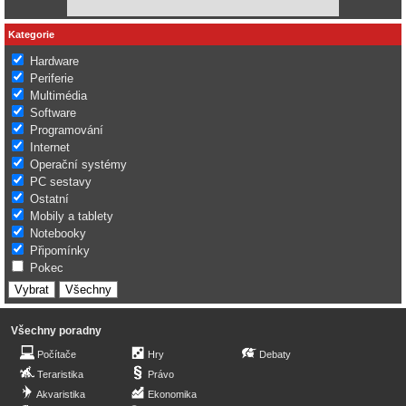
Kategorie
Hardware
Periferie
Multimédia
Software
Programování
Internet
Operační systémy
PC sestavy
Ostatní
Mobily a tablety
Notebooky
Připomínky
Pokec
Všechny poradny
Počítače
Hry
Debaty
Teraristika
Právo
Akvaristika
Ekonomika