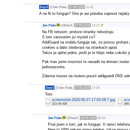
Dejv3
@
Jan Fiala
,
27.06.2026
11:02
A na fb to funguje? Ono je asi potreba zapnout nejaky 
Jan Fiala
@
Dejv3
,
27.06.2026
14:27
Na FB netusim, protoze stranky nelustruju.
S tom varovanim jsi myslel co?
AddGuard na mobilu funguje tak, ze provoz prohani p
cookies a dalsi sledovani na strankach apod.
Takze je uplne jedno, jestli je to https nebo cokoliv j
Pak mas jeste moznost to nasadit na domaci router (
jednorazovka.
Zdarma muzes na routeru pouzit addguardi DNS adre
Dejv3
@
Jan Fiala
,
27.06.2026
17:04
Toto
screenshot-2026-06-27-17-03-08-7.jpg
scr
315.46 KiB
396.
Jan Fiala
@
Dejv3
,
28.06.2026
09:16
Psal jsem o tom, jak to funguje. V ramci telefon
Neni to VPN nekam mimo telefon, takze provoz 