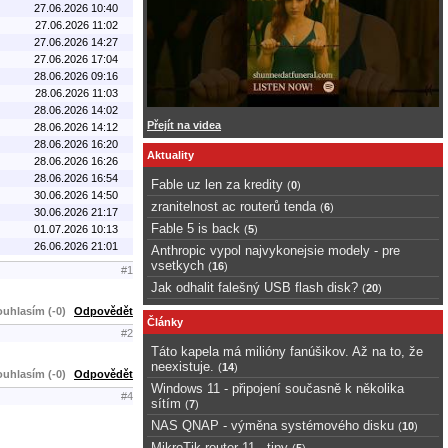
27.06.2026 10:40
27.06.2026 11:02
27.06.2026 14:27
27.06.2026 17:04
28.06.2026 09:16
28.06.2026 11:03
28.06.2026 14:02
Přejít na videa
28.06.2026 14:12
28.06.2026 16:20
Aktuality
28.06.2026 16:26
28.06.2026 16:54
Fable uz len za kredity
(
0
)
30.06.2026 14:50
zranitelnost ac routerů tenda
(
6
)
30.06.2026 21:17
Fable 5 is back
01.07.2026 10:13
(
5
)
26.06.2026 21:01
Anthropic vypol najvykonejsie modely - pre
vsetkych
(
16
)
#1
Jak odhalit falešný USB flash disk?
(
20
)
uhlasím (-0)
Odpovědět
Články
#2
Táto kapela má milióny fanúšikov. Až na to, že
neexistuje.
(
14
)
uhlasím (-0)
Odpovědět
Windows 11 - připojení současně k několika
#4
sítím
(
7
)
NAS QNAP - výměna systémového disku
(
10
)
MikroTik router 11 - tipy
(
5
)