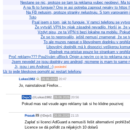
Nestane se nic, protoze se tam ta reklama vubec neobjevi. Ma 
A na fb to funguje? Ono je asi potreba zapnout nejaky to https f
Na FB netusim, protoze stranky nelustruju. S tom varovanim
Toto
Psal jsem o tom, jak to funguje. V ramci telefonu se vyt
Že vytváří VPN by nijak zásadně nevadilo. Horší je, že vy
Vzdyt pisu, ze ta VPN ti bezi lokalne na mobilu. Poku
Že se to neprovalilo, ještě nemusí znamenat, že se
To ale muzes napsat o libovolnem doplnku v prohliz
Libovolný doplněk má k dispozici veškerou komuni
Doplnek ma pristup pouze ke strankam v prohli
Proč reklamy??? Používám uBlock Origin a nevím co je to reklama na
Jsem nevedel ze jsou doplnky pro android, nicmene js mam to same
Jj, jsou i pro Android :-)
poslední
Uz to jede bleskove pomohl az restart telefonu
Lukas1982
,
26.06.2026
20:47
Jo, nainstalovat Firefox...
Dejv3
@
Lukas1982
,
26.06.2026
20:56
Pokud mas rad vsude agro reklamy tak si ho klidne pouzivej
Prasak
@
Dejv3
,
26.06.2026
21:15
Zaplať si licenci AdGuard a nemusíš řešit alternativní prohlíže
Licence se dá pořídit za nějakých 10 dolarů