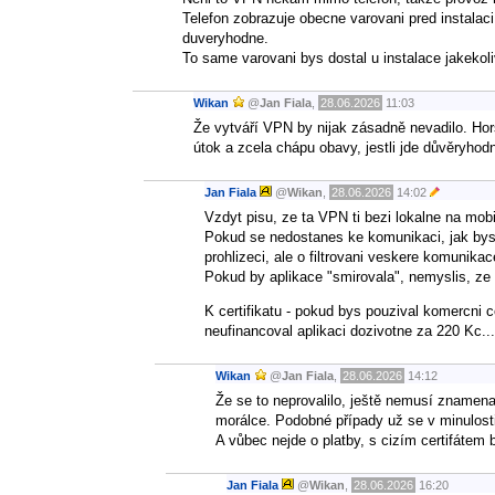
Telefon zobrazuje obecne varovani pred instalaci 
duveryhodne.
To same varovani bys dostal u instalace jakekol
Wikan
@
Jan Fiala
,
28.06.2026
11:03
Že vytváří VPN by nijak zásadně nevadilo. Horš
útok a zcela chápu obavy, jestli jde důvěryhodn
Jan Fiala
@
Wikan
,
28.06.2026
14:02
Vzdyt pisu, ze ta VPN ti bezi lokalne na mobi
Pokud se nedostanes ke komunikaci, jak bys c
prohlizeci, ale o filtrovani veskere komunika
Pokud by aplikace "smirovala", nemyslis, ze b
K certifikatu - pokud bys pouzival komercni ce
neufinancoval aplikaci dozivotne za 220 Kc...
Wikan
@
Jan Fiala
,
28.06.2026
14:12
Že se to neprovalilo, ještě nemusí znamena
morálce. Podobné případy už se v minulosti
A vůbec nejde o platby, s cizím certifátem by
Jan Fiala
@
Wikan
,
28.06.2026
16:20