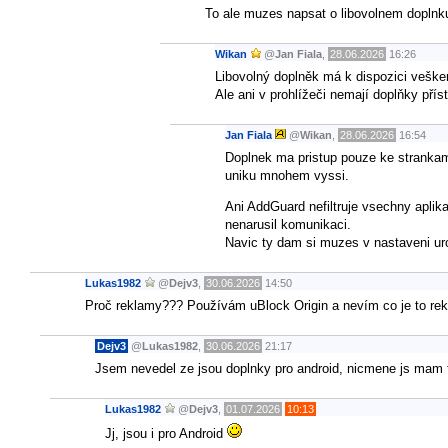
To ale muzes napsat o libovolnem doplnku
Wikan
@
Jan Fiala
,
28.06.2026
16:26
Libovolný doplněk má k dispozici veške
Ale ani v prohlížeči nemají doplňky pří
Jan Fiala
@
Wikan
,
28.06.2026
16:54
Doplnek ma pristup pouze ke strankam
uniku mnohem vyssi.
Ani AddGuard nefiltruje vsechny aplikac
nenarusil komunikaci.
Navic ty dam si muzes v nastaveni urci
Lukas1982
@
Dejv3
,
30.06.2026
14:50
Proč reklamy??? Používám uBlock Origin a nevím co je to r
Dejv3
@
Lukas1982
,
30.06.2026
21:17
Jsem nevedel ze jsou doplnky pro android, nicmene js mam 
Lukas1982
@
Dejv3
,
01.07.2026
10:13
Jj, jsou i pro Android