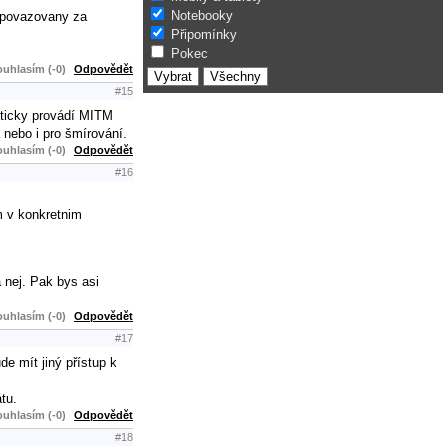
Notebooky
ak povazovany za
Připomínky
Pokec
uhlasím (-0)
Odpovědět
#15
akticky provádí MITM
 nebo i pro šmírování.
uhlasím (-0)
Odpovědět
#16
m v konkretnim
a nej. Pak bys asi
uhlasím (-0)
Odpovědět
#17
e mít jiný přístup k
átu.
uhlasím (-0)
Odpovědět
#18