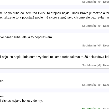
Souhlasím (+0)
Neso
ř. na youtube co jsem ted zkusil to stejnak nejde. Jinak Brave je mozna alter
, takze je to v podstatě podle mě skoro stejný jako chrome ale bez reklam (i
Souhlasím (+0)
Neso
tivě SmartTube, ale já to nepoužívám.
.
Souhlasím (+0)
Neso
l nejakou appku kde samo vyskoci reklama treba takova ta 30 sekundova kde
Souhlasím (+0)
Neso
ch.
Souhlasím (+0)
Neso
evi.
i ziskas nejake bonusy do hry.
Souhlasím (+1)
Neso