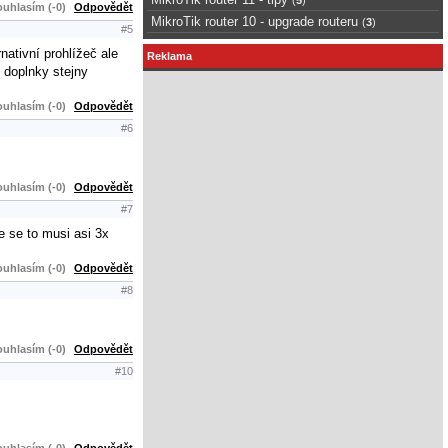
uhlasím (-0)
Odpovědět
MikroTik router 10 - upgrade routeru
(
3
)
#5
nativní prohlížeč ale
Reklama
 doplnky stejny
uhlasím (-0)
Odpovědět
#6
uhlasím (-0)
Odpovědět
#7
 se to musi asi 3x
uhlasím (-0)
Odpovědět
#8
uhlasím (-0)
Odpovědět
#10
uhlasím (-0)
Odpovědět