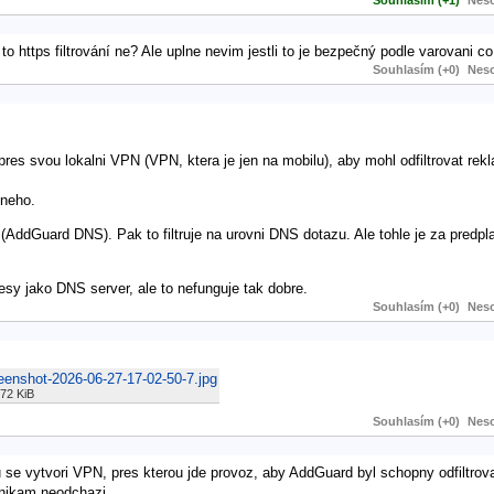
to https filtrování ne? Ale uplne nevim jestli to je bezpečný podle varovani c
Souhlasím (+0)
Neso
res svou lokalni VPN (VPN, ktera je jen na mobilu), aby mohl odfiltrovat rek
ineho.
AddGuard DNS). Pak to filtruje na urovni DNS dotazu. Ale tohle je za predplat
sy jako DNS server, ale to nefunguje tak dobre.
Souhlasím (+0)
Neso
eenshot-2026-06-27-17-02-50-7.jpg
72 KiB
Souhlasím (+0)
Neso
u se vytvori VPN, pres kterou jde provoz, aby AddGuard byl schopny odfiltrov
nikam neodchazi.