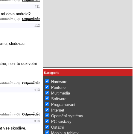
#11
o mi dava android?
uhlasím (-0)
Odpovědět
#12
lamu, sledovaci
ne, neni to dozivotni
Kategorie
Hardware
uhlasím (-0)
Odpovědět
Periferie
#13
Multimédia
Software
Programování
Internet
uhlasím (-0)
Odpovědět
Operační systémy
#14
PC sestavy
Ostatní
at vse skodlive.
Mobily a tablety