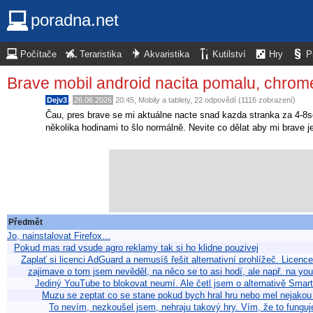
poradna.net
Počítače
Teraristika
Akvaristika
Kutilství
Hry
P
Brave mobil android nacita pomalu, chrom
Dejv3
,
26.06.2026
20:45
,
Mobily a tablety
, 22 odpovědí (1116 zobrazení)
Čau, pres brave se mi aktuálne nacte snad kazda stranka za 4-8se
několika hodinami to šlo normálně. Nevite co dělat aby mi brave j
Předmět
Jo, nainstalovat Firefox...
Pokud mas rad vsude agro reklamy tak si ho klidne pouzivej
Zaplať si licenci AdGuard a nemusíš řešit alternativní prohlížeč. Licen
zajimave o tom jsem nevěděl, na něco se to asi hodí, ale např. na you
Jediný YouTube to blokovat neumí. Ale četl jsem o alternativě Smar
Muzu se zeptat co se stane pokud bych hral hru nebo mel nejako
To nevím, nezkoušel jsem, nehraju takový hry. Vím, že to fung