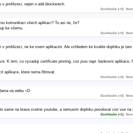
 v prohlizeci, nejen o add blockerech.
Souhlasím (+0)
Neso
rou komunikaci všech aplikací? To asi ne, že?
stup ke všemu.
Souhlasím (+0)
Neso
 v prohlizeci, ne ke vsem aplikacim. Ale vzhledem ke kvalite doplnku je ta
e. K tem, co vyzaduji certificate pinning, coz jsou napr. bankovni aplikace, f
t aplikace, ktere nema filtrovat.
Souhlasím (+0)
Neso
eklama na webu =D
Souhlasím (+0)
Neso
to same na brave vcetne youtube, a nemusim doplnku povolovat cist vse na 
Souhlasím (+1)
Neso