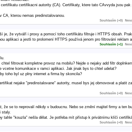
certifikatu certifikacni autority (CA). Certifikaty, ktere tato CAvvyda jsou p
iv CA, kterou nemas predinstalovanou.
Souhlasím (+0)
Neso
í je, že vytváří i proxy a pomocí toho certifikátu filtruje i HTTPS obsah. Pr
ou aplikaci a jestli to prolomení HTTPS používá jenom pro filtrování reklam a
Souhlasím (+1)
Neso
lu.
htel filtrovat kompletne provoz na mobilu? Nejde o nejaky add filtr doplnke
ce vcetne komunikace v ramci aplikaci. Jak jinak bys to chtel udelat?
y toho byl uz plny internet a firma by skoncila?
rtifikat nejake "predinstalovane" autority, musel bys jej obmovovat a platit z
Souhlasím (+0)
Neso
t, že se to neprovalí někdy v budoucnu. Nebo se změní majitel firmy a ten bud
 staly.
 tahle "kouzla" nešla dělat. Je potřeba mít přístup k privátnímu klíči certifik
Souhlasím (+0)
Neso