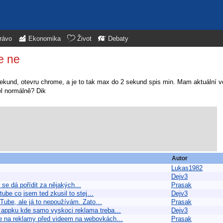
rávo
Ekonomika
Život
Debaty
e ne
kund, otevru chrome, a je to tak max do 2 sekund spis min. Mam aktuální ver
el normálně? Dik
Autor
Lukas1982
Dejv3
ce se dá pořídit za nějakých…
Prasak
tube co jsem ted zkusil to stej…
Dejv3
tTube, ale já to nepoužívám. Zato…
Prasak
u appku kde samo vyskoci reklama treba…
Dejv3
uje na reklamy před videem na webovkách…
Prasak