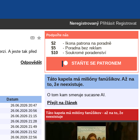
Neregistrovaný
Přihlásit
Registrovat
Podpořte nás
$2
- Ikona patrona na poradně
$5
- Poradna bez reklam
zi. A jeste tak před
$10
- Soukromé poradenství
Odpovědět
STAŇTE SE PATRONEM
Táto kapela má milióny fanúšikov. Až na
to, že neexistuje.
O tom kam smeruje sucasne AI.
Datum
Přejít na článek
26.06.2026 20:47
26.06.2026 20:56
Táto kapela má milióny fanúšikov - až na to, že
26.06.2026 21:15
neexistuje
26.06.2026 21:28
26.06.2026 21:49
26.06.2026 21:52
26.06.2026 22:56