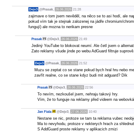
Dejv3
@
Prasak
,
26.06.2026
21:28
zajimave o tom jsem nevěděl, na něco se to asi hodí, ale nap
pokud vím tak je stejnak zalozenej na jádře chromium/chrome
fungují) ale mozna to nerikam presne
Prasak
@
Dejv3
,
26.06.2026
21:49
Jediný YouTube to blokovat neumí. Ale četl jsem o alterna
Zato reklamy všude jinde po webu AdGuard filtruje suprově
Dejv3
@
Prasak
,
26.06.2026
21:52
Muzu se zeptat co se stane pokud bych hral hru nebo me
zavřít realne, co se stane kdyz budi mit adguard? Dík
Prasak
@
Dejv3
,
26.06.2026
22:56
To nevím, nezkoušel jsem, nehraju takový hry.
Vím, že to funguje na reklamy před videem na webovká
Jan Fiala
@
Dejv3
,
27.06.2026
10:40
Nestane se nic, protoze se tam ta reklama vubec neobj
Ma to nevyhodu, protoze v nekterych hrach za shlednut
S AddGuard proste reklamy v aplikacich zmizi