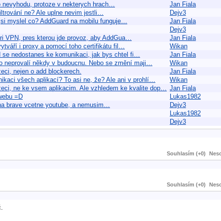
to nevyhodu, protoze v nekterych hrach…
Jan Fiala
iltrování ne? Ale uplne nevim jestli…
Dejv3
 jsi myslel co? AddGuard na mobilu funguje…
Jan Fiala
Dejv3
vori VPN, pres kterou jde provoz, aby AddGua…
Jan Fiala
tváří i proxy a pomocí toho certifikátu fil…
Wikan
d se nedostanes ke komunikaci, jak bys chtel fi…
Jan Fiala
 to neprovalí někdy v budoucnu. Nebo se změní maji…
Wikan
eci, nejen o add blockerech.
Jan Fiala
kaci všech aplikací? To asi ne, že? Ale ani v prohlí…
Wikan
zeci, ne ke vsem aplikacim. Ale vzhledem ke kvalite dop…
Jan Fiala
 webu =D
Lukas1982
 na brave vcetne youtube, a nemusim…
Dejv3
Lukas1982
Dejv3
Souhlasím (+0)
Neso
Souhlasím (+0)
Neso
č.