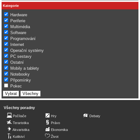
Kategorie
Hardware
Periferie
Multimédia
Software
Programování
Internet
Operační systémy
PC sestavy
Ostatní
Mobily a tablety
Notebooky
Připomínky
Pokec
Všechny poradny
Počítače
Hry
Debaty
Teraristika
Právo
Akvaristika
Ekonomika
Kutilství
Život