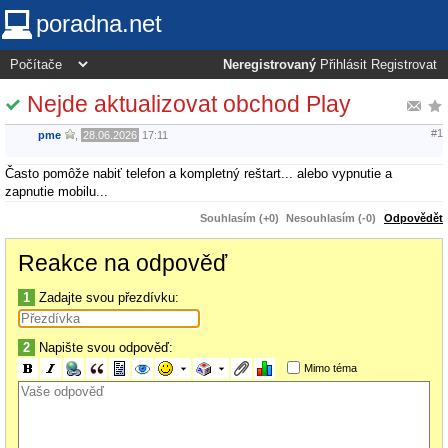
poradna.net
Neregistrovaný
Přihlásit
Registrovat
Nejde aktualizovat obchod Play
#1
pme
,
28.06.2026
17:11
Často pomôže nabiť telefon a kompletný reštart... alebo vypnutie a
zapnutie mobilu...
Souhlasím (+0)
Nesouhlasím (-0)
Odpovědět
Reakce na odpověď
1
Zadajte svou přezdívku:
2
Napište svou odpověď:
Mimo téma