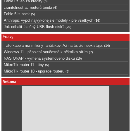
Fable uz len za kredity
(
0
)
zranitelnost ac routerů tenda
(
6
)
Fable 5 is back
(
5
)
Anthropic vypol najvykonejsie modely - pre vsetkych
(
16
)
Jak odhalit falešný USB flash disk?
(
20
)
Články
Táto kapela má milióny fanúšikov. Až na to, že neexistuje.
(
14
)
Windows 11 - připojení současně k několika sítím
(
7
)
NAS QNAP - výměna systémového disku
(
10
)
MikroTik router 11 - tipy
(
5
)
MikroTik router 10 - upgrade routeru
(
3
)
Reklama