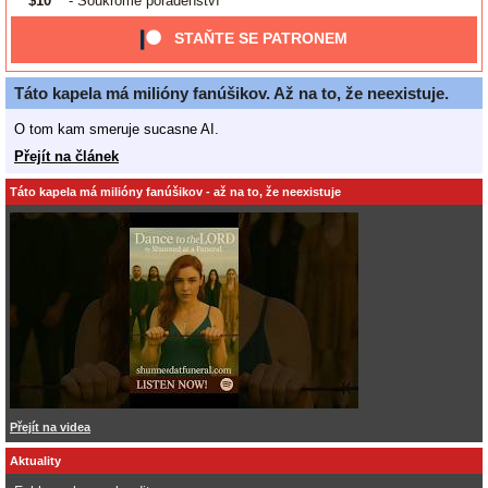
$10
- Soukromé poradenství
STAŇTE SE PATRONEM
Táto kapela má milióny fanúšikov. Až na to, že neexistuje.
O tom kam smeruje sucasne AI.
Přejít na článek
Táto kapela má milióny fanúšikov - až na to, že neexistuje
Přejít na videa
Aktuality