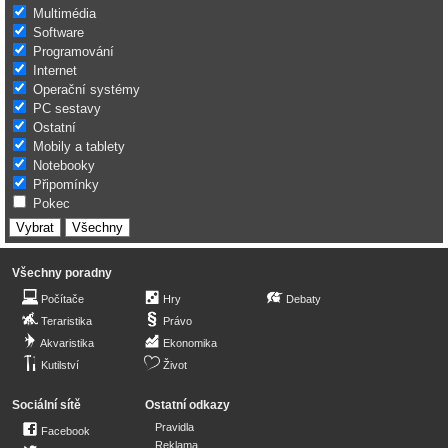
Multimédia
Software
Programování
Internet
Operační systémy
PC sestavy
Ostatní
Mobily a tablety
Notebooky
Připomínky
Pokec
Všechny poradny
Počítače
Hry
Debaty
Teraristika
Právo
Akvaristika
Ekonomika
Kutilství
Život
Sociální sítě
Ostatní odkazy
Pravidla
Facebook
Reklama