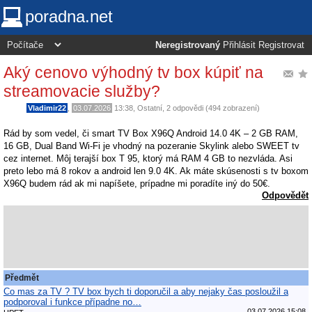
poradna.net
Neregistrovaný
Přihlásit
Registrovat
Aký cenovo výhodný tv box kúpiť na
streamovacie služby?
Vladimir22
,
03.07.2026
13:38
,
Ostatní
, 2 odpovědi (494 zobrazení)
Rád by som vedel, či smart TV Box X96Q Android 14.0 4K – 2 GB RAM,
16 GB, Dual Band Wi-Fi je vhodný na pozeranie Skylink alebo SWEET tv
cez internet. Môj terajší box T 95, ktorý má RAM 4 GB to nezvláda. Asi
preto lebo má 8 rokov a android len 9.0 4K. Ak máte skúsenosti s tv boxom
X96Q budem rád ak mi napíšete, prípadne mi poradíte iný do 50€.
Odpovědět
Předmět
Co mas za TV ? TV box bych ti doporučil a aby nejaky čas posloužil a
podporoval i funkce případne no…
03.07.2026 15:08