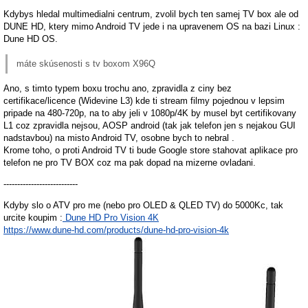
Kdybys hledal multimedialni centrum, zvolil bych ten samej TV box ale od
DUNE HD, ktery mimo Android TV jede i na upravenem OS na bazi Linux :
Dune HD OS.
máte skúsenosti s tv boxom X96Q
Ano, s timto typem boxu trochu ano, zpravidla z ciny bez
certifikace/licence (Widevine L3) kde ti stream filmy pojednou v lepsim
pripade na 480-720p, na to aby jeli v 1080p/4K by musel byt certifikovany
L1 coz zpravidla nejsou, AOSP android (tak jak telefon jen s nejakou GUI
nadstavbou) na misto Android TV, osobne bych to nebral .
Krome toho, o proti Android TV ti bude Google store stahovat aplikace pro
telefon ne pro TV BOX coz ma pak dopad na mizerne ovladani.
---------------------------
Kdyby slo o ATV pro me (nebo pro OLED & QLED TV) do 5000Kc, tak
urcite koupim :
Dune HD Pro Vision 4K
https://www.dune-hd.com/products/dune-hd-pro-vision-4k