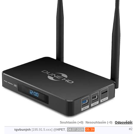
Souhlasím (+0)
Nesouhlasím (-0)
Odpovědět
#2
tgvbunjnh
[195.91.5.xxx]
@
HPET
,
04.07.2026
05:39