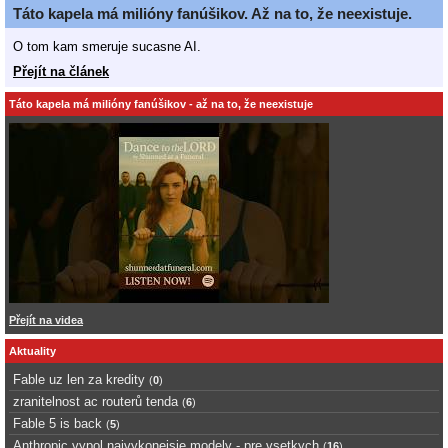
Táto kapela má milióny fanúšikov. Až na to, že neexistuje.
O tom kam smeruje sucasne AI.
Přejít na článek
Táto kapela má milióny fanúšikov - až na to, že neexistuje
Přejít na videa
Aktuality
Fable uz len za kredity
(
0
)
zranitelnost ac routerů tenda
(
6
)
Fable 5 is back
(
5
)
Anthropic vypol najvykonejsie modely - pre vsetkych
(
16
)