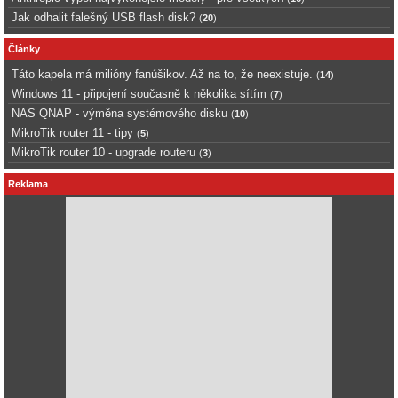
Jak odhalit falešný USB flash disk?
(
20
)
Články
Táto kapela má milióny fanúšikov. Až na to, že neexistuje.
(
14
)
Windows 11 - připojení současně k několika sítím
(
7
)
NAS QNAP - výměna systémového disku
(
10
)
MikroTik router 11 - tipy
(
5
)
MikroTik router 10 - upgrade routeru
(
3
)
Reklama