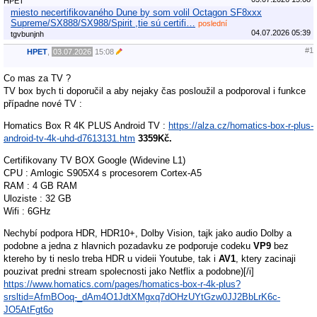
HPET
miesto necertifikovaného Dune by som volil Octagon SF8xxx
Supreme/SX888/SX988/Spirit ,tie sú certifi…
poslední
04.07.2026 05:39
tgvbunjnh
#1
HPET
,
03.07.2026
15:08
Co mas za TV ?
TV box bych ti doporučil a aby nejaky čas posloužil a podporoval i funkce
případne nové TV :
Homatics Box R 4K PLUS Android TV :
https://alza.cz/homatics-box-r-plus-
android-tv-4k-uhd-d7613131.htm
3359Kč.
Certifikovany TV BOX Google (Widevine L1)
CPU : Amlogic S905X4 s procesorem Cortex-A5
RAM : 4 GB RAM
Uloziste : 32 GB
Wifi : 6GHz
Nechybí podpora HDR, HDR10+, Dolby Vision, tajk jako audio Dolby a
podobne a jedna z hlavnich pozadavku ze podporuje codeku
VP9
bez
ktereho by ti neslo treba HDR u videii Youtube, tak i
AV1
, ktery zacinaji
pouzivat predni stream spolecnosti jako Netflix a podobne)[/i]
https://www.homatics.com/pages/homatics-box-r-4k-plus?
srsltid=AfmBOoq-_dAm4O1JdtXMgxq7dOHzUYtGzw0JJ2BbLrK6c-
JO5AtFgt6o