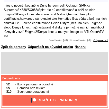
miesto necertifikovaného Dune by som volil Octagon SF8xxx
Supreme/SX888/SX988/Spirit ,tie sú certifikované a beží na nich
Enigma2/Denys Linux,alebo niečo od Mekool,tie majú tiež plnú
certifikáciu,harwarovo sú rovnaké ako Homatics Box séria a beží na nich
android TV.....alebo certifikované Uclan Ustym ,beží na nich Enigma2
alebo Denys Linux,majú vstavané 4 disky a je možné na nich multiboot
rôznych verzií Enigma2/Denys linux a rôznych image od VTI,OpenATV
atď.....
Souhlasím (+0)
Nesouhlasím (-0)
Odpovědět
Zpět do poradny
Odpovědět na původní otázku
Nahoru
Podpořte nás
$2
- Ikona patrona na poradně
$5
- Poradna bez reklam
$10
- Soukromé poradenství
STAŇTE SE PATRONEM