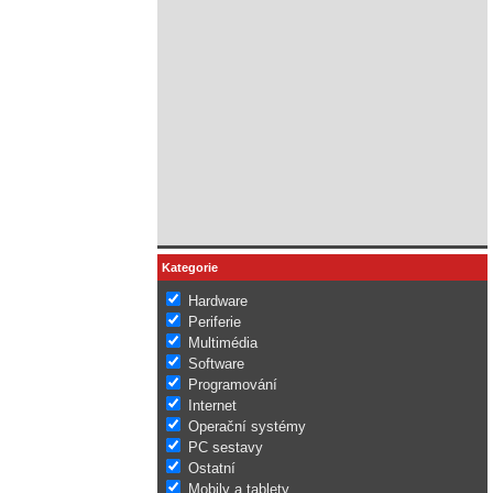
Kategorie
Hardware
Periferie
Multimédia
Software
Programování
Internet
Operační systémy
PC sestavy
Ostatní
Mobily a tablety