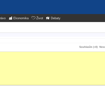
rávo
Ekonomika
Život
Debaty
Souhlasím (+0)
Neso