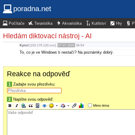
poradna.net
Počítače
Teraristika
Akvaristika
Kutilství
Hry
P
Hledám diktovací nástroj - AI
Kyncl
[193.179.120.xxx],
07.07.2026
06:54
To, co je ve Windows ti nestačí? Na poznámky dobrý.
Reakce na odpověď
1
Zadajte svou přezdívku:
2
Napište svou odpověď:
Mimo téma