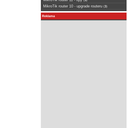
MikroTik router 10 - upgrade routeru
(
3
)
Reklama