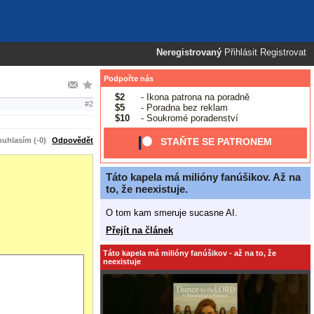
Neregistrovaný
Přihlásit
Registrovat
Podpořte nás
$2
- Ikona patrona na poradně
#2
$5
- Poradna bez reklam
$10
- Soukromé poradenství
uhlasím (-0)
Odpovědět
STAŇTE SE PATRONEM
Táto kapela má milióny fanúšikov. Až na
to, že neexistuje.
O tom kam smeruje sucasne AI.
Přejít na článek
Táto kapela má milióny fanúšikov - až na to, že
neexistuje