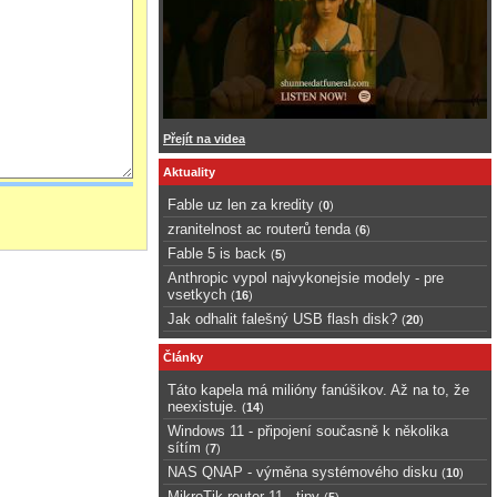
Přejít na videa
Aktuality
Fable uz len za kredity
(
0
)
zranitelnost ac routerů tenda
(
6
)
Fable 5 is back
(
5
)
Anthropic vypol najvykonejsie modely - pre
vsetkych
(
16
)
Jak odhalit falešný USB flash disk?
(
20
)
Články
Táto kapela má milióny fanúšikov. Až na to, že
neexistuje.
(
14
)
Windows 11 - připojení současně k několika
sítím
(
7
)
NAS QNAP - výměna systémového disku
(
10
)
MikroTik router 11 - tipy
(
5
)