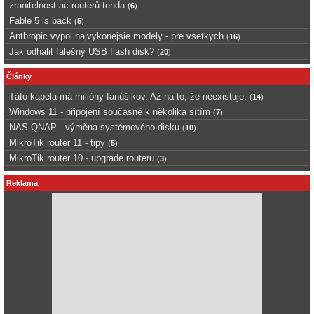
zranitelnost ac routerů tenda
(
6
)
Fable 5 is back
(
5
)
Anthropic vypol najvykonejsie modely - pre vsetkych
(
16
)
Jak odhalit falešný USB flash disk?
(
20
)
Články
Táto kapela má milióny fanúšikov. Až na to, že neexistuje.
(
14
)
Windows 11 - připojení současně k několika sítím
(
7
)
NAS QNAP - výměna systémového disku
(
10
)
MikroTik router 11 - tipy
(
5
)
MikroTik router 10 - upgrade routeru
(
3
)
Reklama