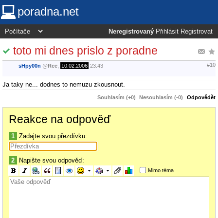
poradna.net
Neregistrovaný
Přihlásit
Registrovat
toto mi dnes prislo z poradne
#10
sHpy00n
@
Rce
,
10.02.2006
23:43
Ja taky ne... dodnes to nemuzu zkousnout.
Souhlasím (+0)
Nesouhlasím (-0)
Odpovědět
Reakce na odpověď
1
Zadajte svou přezdívku:
2
Napište svou odpověď:
Mimo téma