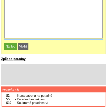
Zpět do poradny
Podpořte nás
$2
- Ikona patrona na poradně
$5
- Poradna bez reklam
$10
- Soukromé poradenství