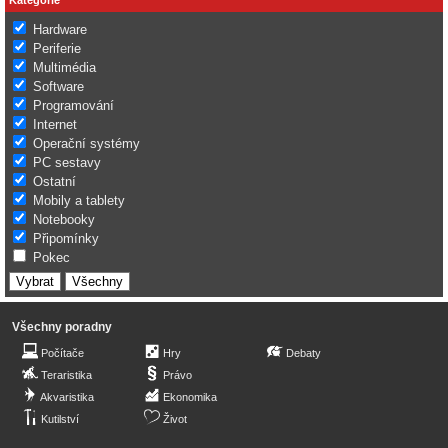
Hardware
Periferie
Multimédia
Software
Programování
Internet
Operační systémy
PC sestavy
Ostatní
Mobily a tablety
Notebooky
Připomínky
Pokec
Všechny poradny
Počítače
Hry
Debaty
Teraristika
Právo
Akvaristika
Ekonomika
Kutilství
Život