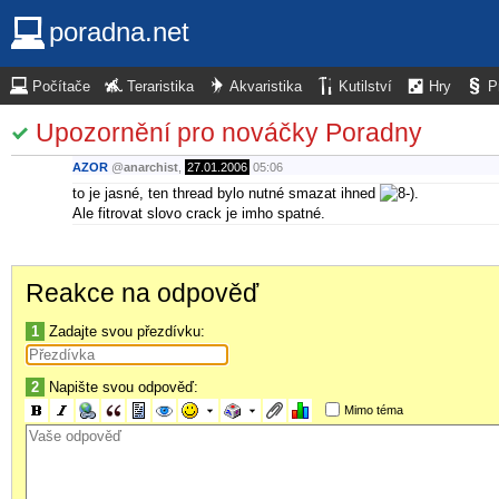
poradna.net
Počítače
Teraristika
Akvaristika
Kutilství
Hry
P
Upozornění pro nováčky Poradny
AZOR
@
anarchist
,
27.01.2006
05:06
to je jasné, ten thread bylo nutné smazat ihned
.
Ale fitrovat slovo crack je imho spatné.
Reakce na odpověď
1
Zadajte svou přezdívku:
2
Napište svou odpověď:
Mimo téma