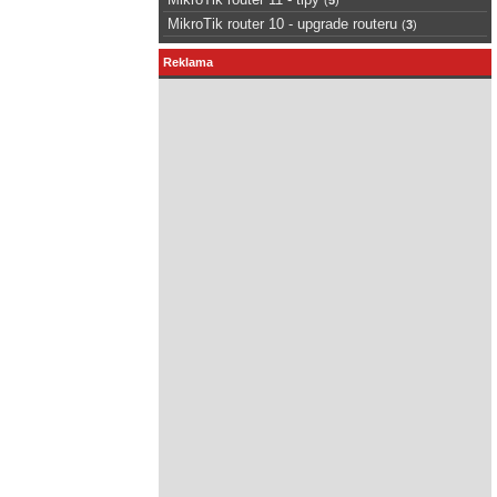
MikroTik router 10 - upgrade routeru
(
3
)
Reklama