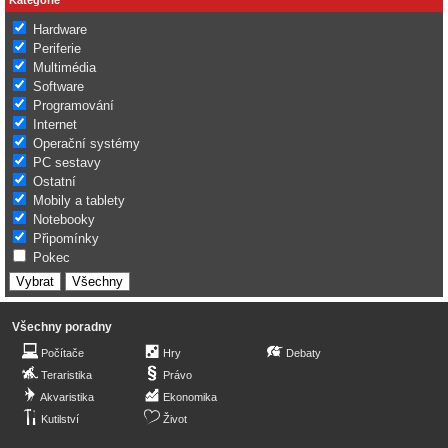
Hardware
Periferie
Multimédia
Software
Programování
Internet
Operační systémy
PC sestavy
Ostatní
Mobily a tablety
Notebooky
Připomínky
Pokec
Všechny poradny
Počítače
Hry
Debaty
Teraristika
Právo
Akvaristika
Ekonomika
Kutilství
Život