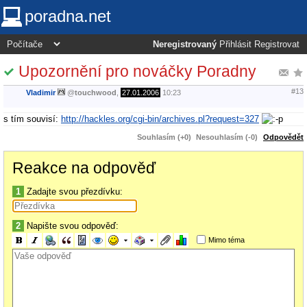
poradna.net
Neregistrovaný
Přihlásit
Registrovat
Upozornění pro nováčky Poradny
#13
Vladimir
@
touchwood
,
27.01.2006
10:23
s tím souvisí:
http://hackles.org/cgi-bin/archives.pl?request=327
Souhlasím (+0)
Nesouhlasím (-0)
Odpovědět
Reakce na odpověď
1
Zadajte svou přezdívku:
2
Napište svou odpověď:
Mimo téma