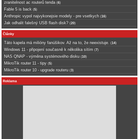
zranitelnost ac routerů tenda
(
6
)
Fable 5 is back
(
5
)
Anthropic vypol najvykonejsie modely - pre vsetkych
(
16
)
Jak odhalit falešný USB flash disk?
(
20
)
Články
Táto kapela má milióny fanúšikov. Až na to, že neexistuje.
(
14
)
Windows 11 - připojení současně k několika sítím
(
7
)
NAS QNAP - výměna systémového disku
(
10
)
MikroTik router 11 - tipy
(
5
)
MikroTik router 10 - upgrade routeru
(
3
)
Reklama