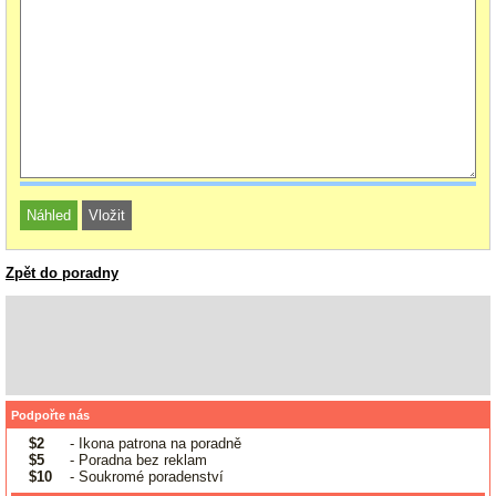
Zpět do poradny
Podpořte nás
$2
- Ikona patrona na poradně
$5
- Poradna bez reklam
$10
- Soukromé poradenství