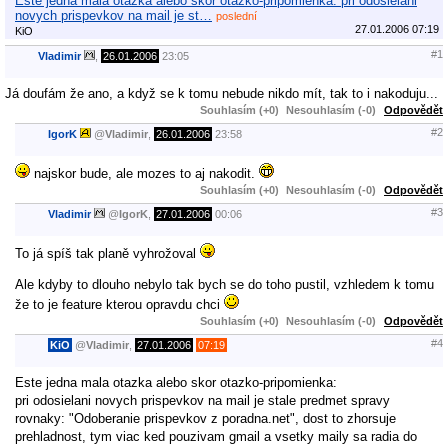
Este jedna mala otazka alebo skor otazko-pripomienka: pri odosielani
novych prispevkov na mail je st…
poslední
27.01.2006 07:19
KiO
#1
Vladimir
,
26.01.2006
23:05
Já doufám že ano, a když se k tomu nebude nikdo mít, tak to i nakoduju...
Souhlasím (+0)
Nesouhlasím (-0)
Odpovědět
#2
IgorK
@
Vladimir
,
26.01.2006
23:58
najskor bude, ale mozes to aj nakodit.
Souhlasím (+0)
Nesouhlasím (-0)
Odpovědět
#3
Vladimir
@
IgorK
,
27.01.2006
00:06
To já spíš tak planě vyhrožoval
Ale kdyby to dlouho nebylo tak bych se do toho pustil, vzhledem k tomu
že to je feature kterou opravdu chci
Souhlasím (+0)
Nesouhlasím (-0)
Odpovědět
#4
KiO
@
Vladimir
,
27.01.2006
07:19
Este jedna mala otazka alebo skor otazko-pripomienka:
pri odosielani novych prispevkov na mail je stale predmet spravy
rovnaky: "Odoberanie prispevkov z poradna.net", dost to zhorsuje
prehladnost, tym viac ked pouzivam gmail a vsetky maily sa radia do