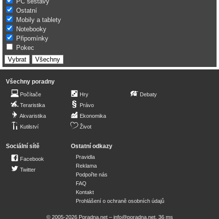
PC sestavy
Ostatní
Mobily a tablety
Notebooky
Připomínky
Pokec
Všechny poradny
Počítače
Hry
Debaty
Teraristika
Právo
Akvaristika
Ekonomika
Kutilství
Život
Sociální sítě
Ostatní odkazy
Pravidla
Facebook
Reklama
Twitter
Podpořte nás
FAQ
Kontakt
Prohlášení o ochraně osobních údajů
© 2005-2026 Poradna.net –
info@poradna.net
,
36 ms