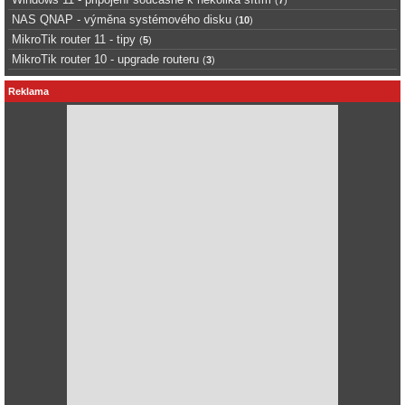
(
7
)
NAS QNAP - výměna systémového disku
(
10
)
MikroTik router 11 - tipy
(
5
)
MikroTik router 10 - upgrade routeru
(
3
)
Reklama