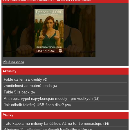
Přejít na videa
Aktuality
Fable uz len za kredity
(
0
)
zranitelnost ac routerů tenda
(
6
)
Fable 5 is back
(
5
)
Anthropic vypol najvykonejsie modely - pre vsetkych
(
16
)
Jak odhalit falešný USB flash disk?
(
20
)
Články
Táto kapela má milióny fanúšikov. Až na to, že neexistuje.
(
14
)
Windows 11 - připojení současně k několika sítím