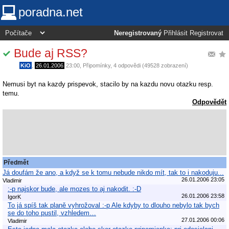
poradna.net
Neregistrovaný
Přihlásit
Registrovat
Bude aj RSS?
KiO
,
26.01.2006
23:00
,
Připomínky
, 4 odpovědi (49528 zobrazení)
Nemusi byt na kazdy prispevok, stacilo by na kazdu novu otazku resp.
temu.
Odpovědět
Předmět
Já doufám že ano, a když se k tomu nebude nikdo mít, tak to i nakoduju...
26.01.2006 23:05
Vladimir
:-p najskor bude, ale mozes to aj nakodit. :-D
26.01.2006 23:58
IgorK
To já spíš tak planě vyhrožoval :-p Ale kdyby to dlouho nebylo tak bych
se do toho pustil, vzhledem…
27.01.2006 00:06
Vladimir