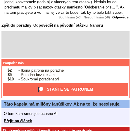
jednej konverzacie (teda aj z viacerych tem-otazok). Nedalo by do
predmetu mailov pisat nazov otazky namiesto "Odoberanie pris... ". Ak
na tom pracujete a vo finalnej verzii to bude, tak by to bolo fakt super.
Souhlasím (+0)
Nesouhlasím (-0)
Odpovědět
Zpět do poradny
Odpovědět na původní otázku
Nahoru
Podpořte nás
$2
- Ikona patrona na poradně
$5
- Poradna bez reklam
$10
- Soukromé poradenství
STAŇTE SE PATRONEM
Táto kapela má milióny fanúšikov. Až na to, že neexistuje.
O tom kam smeruje sucasne AI.
Přejít na článek
Táto kapela má milióny fanúšikov - až na to, že neexistuje