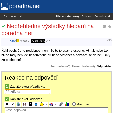
poradna.net
Neregistrovaný
Přihlásit
Registrovat
Nepřehledné výsledky hledání na
poradna.net
#23
host
@
cody
,
27.01.2006
22:51
Řekl bych, že to podobnost není, že to je adams osobně. Ať tak nebo tak,
nikdo tady nebude bezdůvodně druhého vyhánět a navážet se do něj. Díky
za pochopení.
Souhlasím (+0)
Nesouhlasím (-0)
Odpovědět
Reakce na odpověď
1
Zadajte svou přezdívku:
2
Napište svou odpověď:
Mimo téma