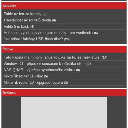
Aktuality
Fable uz len za kredity
(
0
)
zranitelnost ac routerů tenda
(
6
)
Fable 5 is back
(
5
)
Anthropic vypol najvykonejsie modely - pre vsetkych
(
16
)
Jak odhalit falešný USB flash disk?
(
20
)
Články
Táto kapela má milióny fanúšikov. Až na to, že neexistuje.
(
14
)
Windows 11 - připojení současně k několika sítím
(
7
)
NAS QNAP - výměna systémového disku
(
10
)
MikroTik router 11 - tipy
(
5
)
MikroTik router 10 - upgrade routeru
(
3
)
Reklama