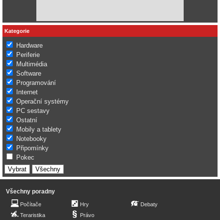
Kategorie
Hardware
Periferie
Multimédia
Software
Programování
Internet
Operační systémy
PC sestavy
Ostatní
Mobily a tablety
Notebooky
Připomínky
Pokec
Všechny poradny
Počítače
Hry
Debaty
Teraristika
Právo