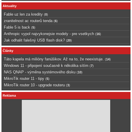
Aktuality
Fable uz len za kredity
(
0
)
zranitelnost ac routerů tenda
(
6
)
Fable 5 is back
(
5
)
Anthropic vypol najvykonejsie modely - pre vsetkych
(
16
)
Jak odhalit falešný USB flash disk?
(
20
)
Články
Táto kapela má milióny fanúšikov. Až na to, že neexistuje.
(
14
)
Windows 11 - připojení současně k několika sítím
(
7
)
NAS QNAP - výměna systémového disku
(
10
)
MikroTik router 11 - tipy
(
5
)
MikroTik router 10 - upgrade routeru
(
3
)
Reklama