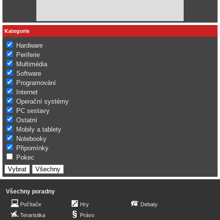
Kategorie
Hardware
Periferie
Multimédia
Software
Programování
Internet
Operační systémy
PC sestavy
Ostatní
Mobily a tablety
Notebooky
Připomínky
Pokec
Všechny poradny
Počítače
Hry
Debaty
Teraristika
Právo