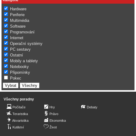
Hardware
Periferie
Multimédia
Software
Programování
Internet
Operační systémy
PC sestavy
Ostatní
Mobily a tablety
Notebooky
Připomínky
Pokec
Všechny poradny
Počítače
Hry
Debaty
Teraristika
Právo
Akvaristika
Ekonomika
Kutilství
Život