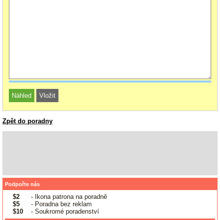
Zpět do poradny
Podpořte nás
$2
- Ikona patrona na poradně
$5
- Poradna bez reklam
$10
- Soukromé poradenství