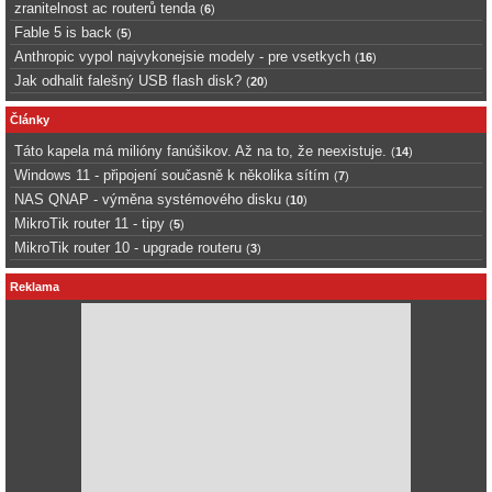
zranitelnost ac routerů tenda
(
6
)
Fable 5 is back
(
5
)
Anthropic vypol najvykonejsie modely - pre vsetkych
(
16
)
Jak odhalit falešný USB flash disk?
(
20
)
Články
Táto kapela má milióny fanúšikov. Až na to, že neexistuje.
(
14
)
Windows 11 - připojení současně k několika sítím
(
7
)
NAS QNAP - výměna systémového disku
(
10
)
MikroTik router 11 - tipy
(
5
)
MikroTik router 10 - upgrade routeru
(
3
)
Reklama