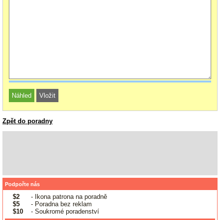
Zpět do poradny
Podpořte nás
$2
- Ikona patrona na poradně
$5
- Poradna bez reklam
$10
- Soukromé poradenství