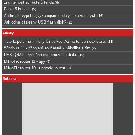
zranitelnost ac routerů tenda
(
6
)
Fable 5 is back
(
5
)
Anthropic vypol najvykonejsie modely - pre vsetkych
(
16
)
Jak odhalit falešný USB flash disk?
(
20
)
Články
Táto kapela má milióny fanúšikov. Až na to, že neexistuje.
(
14
)
Windows 11 - připojení současně k několika sítím
(
7
)
NAS QNAP - výměna systémového disku
(
10
)
MikroTik router 11 - tipy
(
5
)
MikroTik router 10 - upgrade routeru
(
3
)
Reklama