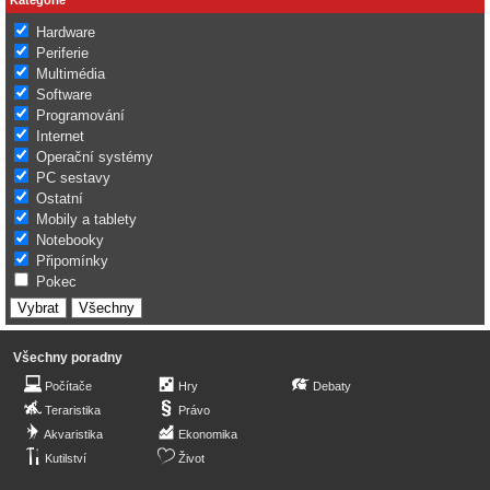
Hardware
Periferie
Multimédia
Software
Programování
Internet
Operační systémy
PC sestavy
Ostatní
Mobily a tablety
Notebooky
Připomínky
Pokec
Všechny poradny
Počítače
Hry
Debaty
Teraristika
Právo
Akvaristika
Ekonomika
Kutilství
Život