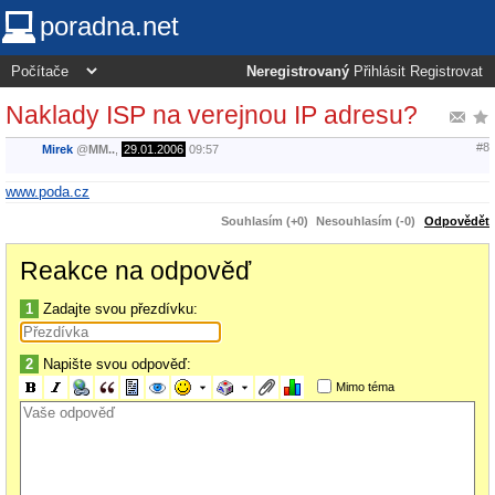
poradna.net
Neregistrovaný
Přihlásit
Registrovat
Naklady ISP na verejnou IP adresu?
#8
Mirek
@
MM..
,
29.01.2006
09:57
www.poda.cz
Souhlasím (+0)
Nesouhlasím (-0)
Odpovědět
Reakce na odpověď
1
Zadajte svou přezdívku:
2
Napište svou odpověď:
Mimo téma