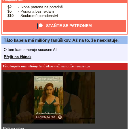
$2
- Ikona patrona na poradně
$5
- Poradna bez reklam
$10
- Soukromé poradenství
STAŇTE SE PATRONEM
Táto kapela má milióny fanúšikov. Až na to, že neexistuje.
O tom kam smeruje sucasne AI.
Přejít na článek
Táto kapela má milióny fanúšikov - až na to, že neexistuje
Přejít na videa