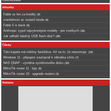
Aktuality
Fable uz len za kredity
(
0
)
zranitelnost ac routerů tenda
(
6
)
Fable 5 is back
(
5
)
Anthropic vypol najvykonejsie modely - pre vsetkych
(
16
)
Jak odhalit falešný USB flash disk?
(
20
)
Články
Táto kapela má milióny fanúšikov. Až na to, že neexistuje.
(
14
)
Windows 11 - připojení současně k několika sítím
(
7
)
NAS QNAP - výměna systémového disku
(
10
)
MikroTik router 11 - tipy
(
5
)
MikroTik router 10 - upgrade routeru
(
3
)
Reklama