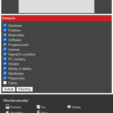
Kategorie
Hardware
Periferie
Multimédia
Software
Programování
Internet
Operační systémy
PC sestavy
Ostatní
Mobily a tablety
Notebooky
Připomínky
Pokec
Všechny poradny
Počítače
Hry
Debaty
Teraristika
Právo