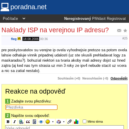
poradna.net
Neregistrovaný
Přihlásit
Registrovat
Naklady ISP na verejnou IP adresu?
#25
fleg
,
18.08.2006
00:36
pre poskytovatelov su verejne ip ovela vyhodnejsie pretoze sa potom ovela
lahsie odhaluje vinnik pripadnej udalosti (uz ste skusili prehladavat logy za
maskaradou?). bohuzial niektori sa tvaria akoby mali adresy dojst uz hned
zajtra (aj ked nas tym strasia uz min 3 roky ze ipv4 nebude stacit uz vcera
a nic sa zatial nestalo).
Souhlasím (+0)
Nesouhlasím (-0)
Odpovědět
Reakce na odpověď
1
Zadajte svou přezdívku:
2
Napište svou odpověď:
Mimo téma