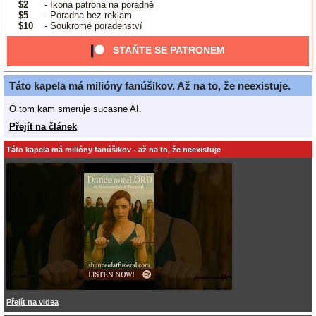
$2
- Ikona patrona na poradně
$5
- Poradna bez reklam
$10
- Soukromé poradenství
STAŇTE SE PATRONEM
Táto kapela má milióny fanúšikov. Až na to, že neexistuje.
O tom kam smeruje sucasne AI.
Přejít na článek
Táto kapela má milióny fanúšikov - až na to, že neexistuje
Přejít na videa