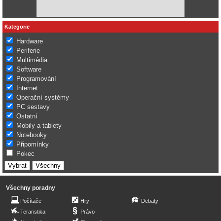
Kategorie
Hardware
Periferie
Multimédia
Software
Programování
Internet
Operační systémy
PC sestavy
Ostatní
Mobily a tablety
Notebooky
Připomínky
Pokec
Všechny poradny
Počítače
Hry
Debaty
Teraristika
Právo