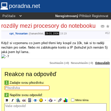
poradna.net
Neregistrovaný
Přihlásit
Registrovat
rozdíly mezi procesory do notebooku
#12
cpt_Yossarian
@
anarchist
,
29.01.2006
19:19
Když si vzpomenu co jsem před třemi lety koupil za 10k, tak si to raději
nechám pro sebe. Nebo mi zablokujete konto a IP (bohužel jich nemám 5)
jaká jsem byl lama..
Souhlasím (+0)
Nesouhlasím (-0)
Odpovědět
Reakce na odpověď
1
Zadajte svou přezdívku:
2
Napište svou odpověď:
Mimo téma