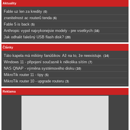
Aktuality
Fable uz len za kredity
(
0
)
zranitelnost ac routerů tenda
(
6
)
Fable 5 is back
(
5
)
Anthropic vypol najvykonejsie modely - pre vsetkych
(
16
)
Jak odhalit falešný USB flash disk?
(
20
)
Články
Táto kapela má milióny fanúšikov. Až na to, že neexistuje.
(
14
)
Windows 11 - připojení současně k několika sítím
(
7
)
NAS QNAP - výměna systémového disku
(
10
)
MikroTik router 11 - tipy
(
5
)
MikroTik router 10 - upgrade routeru
(
3
)
Reklama