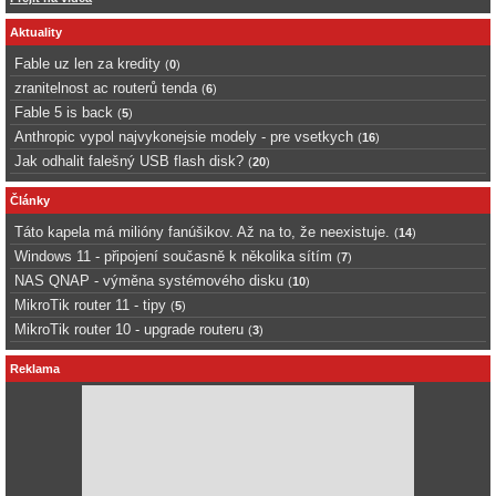
Aktuality
Fable uz len za kredity
(
0
)
zranitelnost ac routerů tenda
(
6
)
Fable 5 is back
(
5
)
Anthropic vypol najvykonejsie modely - pre vsetkych
(
16
)
Jak odhalit falešný USB flash disk?
(
20
)
Články
Táto kapela má milióny fanúšikov. Až na to, že neexistuje.
(
14
)
Windows 11 - připojení současně k několika sítím
(
7
)
NAS QNAP - výměna systémového disku
(
10
)
MikroTik router 11 - tipy
(
5
)
MikroTik router 10 - upgrade routeru
(
3
)
Reklama