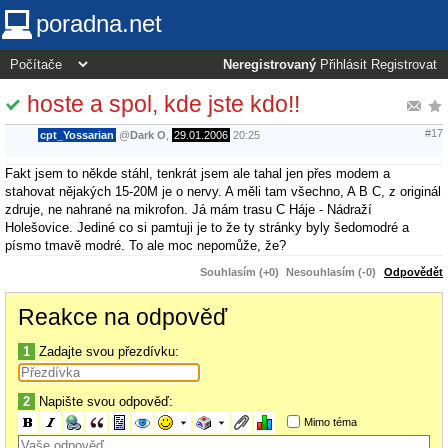
poradna.net
Neregistrovaný
Přihlásit
Registrovat
hoste a spol, kde jste kdo!!
#17
cpt_Yossarian
@
Dark O
,
29.01.2006
20:25
Fakt jsem to někde stáhl, tenkrát jsem ale tahal jen přes modem a
stahovat nějakých 15-20M je o nervy. A měli tam všechno, A B C, z originál
zdruje, ne nahrané na mikrofon. Já mám trasu C Háje - Nádraží
Holešovice. Jediné co si pamtuji je to že ty stránky byly šedomodré a
písmo tmavě modré. To ale moc nepomůže, že?
Souhlasím (+0)
Nesouhlasím (-0)
Odpovědět
Reakce na odpověď
1
Zadajte svou přezdívku:
2
Napište svou odpověď:
Mimo téma