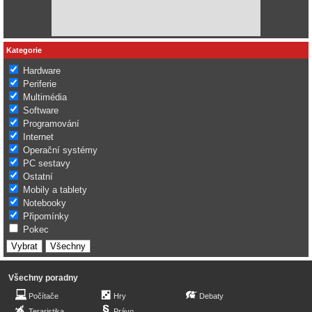
Kategorie
Hardware
Periferie
Multimédia
Software
Programování
Internet
Operační systémy
PC sestavy
Ostatní
Mobily a tablety
Notebooky
Připomínky
Pokec
Všechny poradny
Počítače
Hry
Debaty
Teraristika
Právo