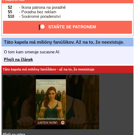
$2
- Ikona patrona na poradně
$5
- Poradna bez reklam
$10
- Soukromé poradenství
STAŇTE SE PATRONEM
Táto kapela má milióny fanúšikov. Až na to, že neexistuje.
O tom kam smeruje sucasne AI.
Přejít na článek
Táto kapela má milióny fanúšikov - až na to, že neexistuje
Přejít na videa