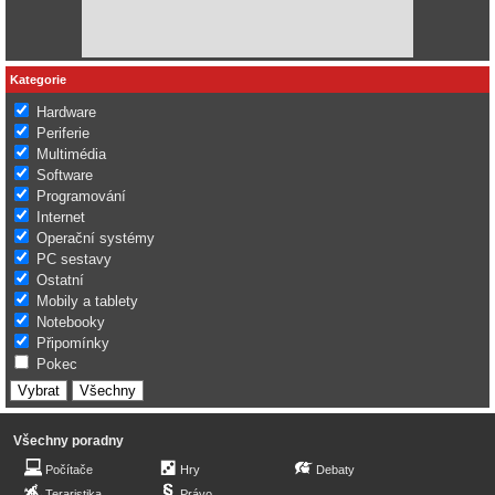
Kategorie
Hardware
Periferie
Multimédia
Software
Programování
Internet
Operační systémy
PC sestavy
Ostatní
Mobily a tablety
Notebooky
Připomínky
Pokec
Všechny poradny
Počítače
Hry
Debaty
Teraristika
Právo