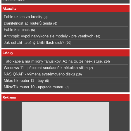
Aktuality
Fable uz len za kredity
(
0
)
zranitelnost ac routerů tenda
(
6
)
Fable 5 is back
(
5
)
Anthropic vypol najvykonejsie modely - pre vsetkych
(
16
)
Jak odhalit falešný USB flash disk?
(
20
)
Články
Táto kapela má milióny fanúšikov. Až na to, že neexistuje.
(
14
)
Windows 11 - připojení současně k několika sítím
(
7
)
NAS QNAP - výměna systémového disku
(
10
)
MikroTik router 11 - tipy
(
5
)
MikroTik router 10 - upgrade routeru
(
3
)
Reklama