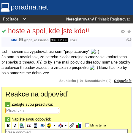
poradna.net
Neregistrovaný
Přihlásit
Registrovat
hoste a spol, kde jste kdo!!
#18
MM..
@
cpt_Yossarian
,
30.01.2006
00:49
Ech, neviem sa vyjadrovat asi som "prepracovany"
Ja som to myslel tak, ze netreba ziadat verejne o zmazanie konkretneho
prispevku z threadu XY, to by sme mali polovicu threadov normalne otazky
a polovicu threadov ziadosti o zmazanie prispevku
Bonz tlacitko by
bolo samozrejme dobra vec.
Souhlasím (+0)
Nesouhlasím (-0)
Odpovědět
Reakce na odpověď
1
Zadajte svou přezdívku:
2
Napište svou odpověď:
Mimo téma