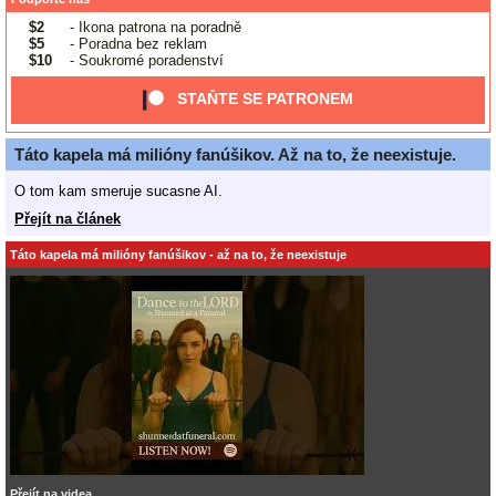
$2
- Ikona patrona na poradně
$5
- Poradna bez reklam
$10
- Soukromé poradenství
STAŇTE SE PATRONEM
Táto kapela má milióny fanúšikov. Až na to, že neexistuje.
O tom kam smeruje sucasne AI.
Přejít na článek
Táto kapela má milióny fanúšikov - až na to, že neexistuje
Přejít na videa