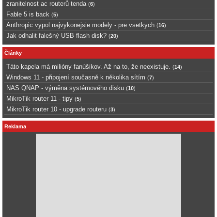
zranitelnost ac routerů tenda
(
6
)
Fable 5 is back
(
5
)
Anthropic vypol najvykonejsie modely - pre vsetkych
(
16
)
Jak odhalit falešný USB flash disk?
(
20
)
Články
Táto kapela má milióny fanúšikov. Až na to, že neexistuje.
(
14
)
Windows 11 - připojení současně k několika sítím
(
7
)
NAS QNAP - výměna systémového disku
(
10
)
MikroTik router 11 - tipy
(
5
)
MikroTik router 10 - upgrade routeru
(
3
)
Reklama