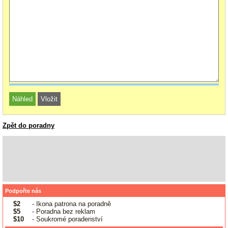
Zpět do poradny
Podpořte nás
$2
- Ikona patrona na poradně
$5
- Poradna bez reklam
$10
- Soukromé poradenství