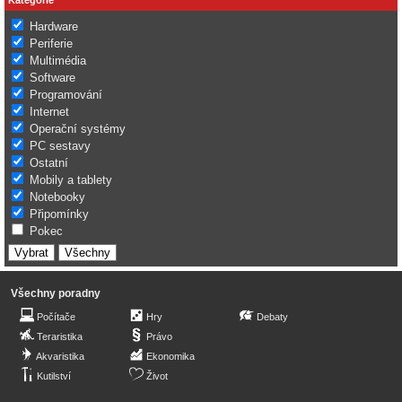
Hardware
Periferie
Multimédia
Software
Programování
Internet
Operační systémy
PC sestavy
Ostatní
Mobily a tablety
Notebooky
Připomínky
Pokec
Všechny poradny
Počítače
Hry
Debaty
Teraristika
Právo
Akvaristika
Ekonomika
Kutilství
Život