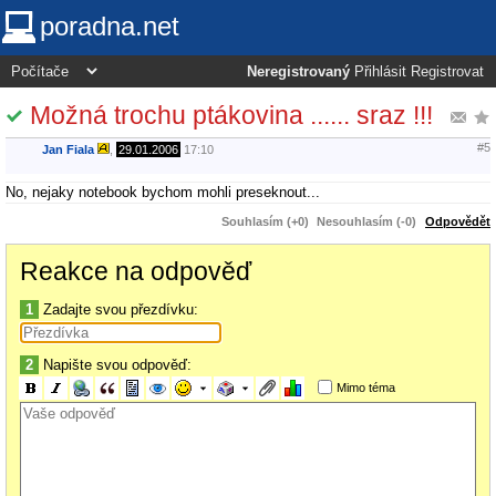
poradna.net
Neregistrovaný
Přihlásit
Registrovat
Možná trochu ptákovina ...... sraz !!!
#5
Jan Fiala
,
29.01.2006
17:10
No, nejaky notebook bychom mohli preseknout...
Souhlasím (+0)
Nesouhlasím (-0)
Odpovědět
Reakce na odpověď
1
Zadajte svou přezdívku:
2
Napište svou odpověď:
Mimo téma