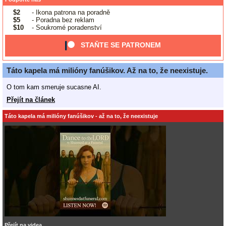
$2
- Ikona patrona na poradně
$5
- Poradna bez reklam
$10
- Soukromé poradenství
STAŇTE SE PATRONEM
Táto kapela má milióny fanúšikov. Až na to, že neexistuje.
O tom kam smeruje sucasne AI.
Přejít na článek
Táto kapela má milióny fanúšikov - až na to, že neexistuje
Přejít na videa