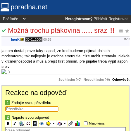
poradna.net
Neregistrovaný
Přihlásit
Registrovat
Možná trochu ptákovina ...... sraz !!!
#20
IgorK
,
30.01.2006
00:35
ja som dostal prave taky napad, ze ked budeme prijimat dalsich
moderatorov, tak najlepsie je osobne stretnutie. cize urobit stretavku niekde
v krcme(hospode) a musia prejst krst ohnom. pre prijatie treba vypit aspon
5 piv.
Souhlasím (+0)
Nesouhlasím (-0)
Odpovědět
Reakce na odpověď
1
Zadajte svou přezdívku:
2
Napište svou odpověď:
Mimo téma