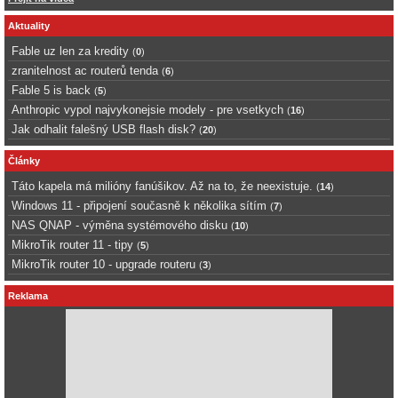
Aktuality
Fable uz len za kredity
(
0
)
zranitelnost ac routerů tenda
(
6
)
Fable 5 is back
(
5
)
Anthropic vypol najvykonejsie modely - pre vsetkych
(
16
)
Jak odhalit falešný USB flash disk?
(
20
)
Články
Táto kapela má milióny fanúšikov. Až na to, že neexistuje.
(
14
)
Windows 11 - připojení současně k několika sítím
(
7
)
NAS QNAP - výměna systémového disku
(
10
)
MikroTik router 11 - tipy
(
5
)
MikroTik router 10 - upgrade routeru
(
3
)
Reklama