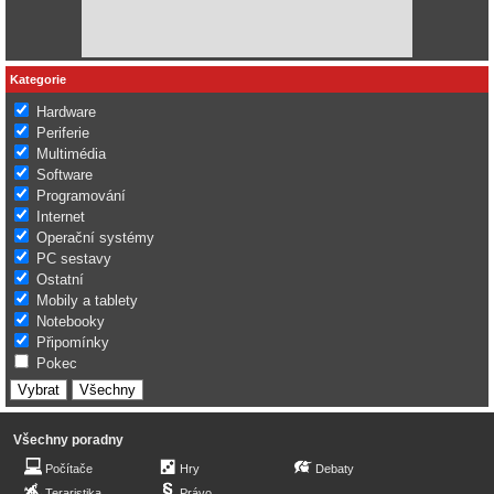
Kategorie
Hardware
Periferie
Multimédia
Software
Programování
Internet
Operační systémy
PC sestavy
Ostatní
Mobily a tablety
Notebooky
Připomínky
Pokec
Všechny poradny
Počítače
Hry
Debaty
Teraristika
Právo