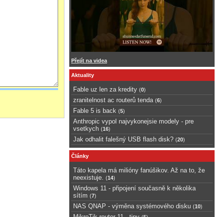
Přejít na videa
Aktuality
Fable uz len za kredity
(
0
)
zranitelnost ac routerů tenda
(
6
)
Fable 5 is back
(
5
)
Anthropic vypol najvykonejsie modely - pre
vsetkych
(
16
)
Jak odhalit falešný USB flash disk?
(
20
)
Články
Táto kapela má milióny fanúšikov. Až na to, že
neexistuje.
(
14
)
Windows 11 - připojení současně k několika
sítím
(
7
)
NAS QNAP - výměna systémového disku
(
10
)
MikroTik router 11 - tipy
(
5
)