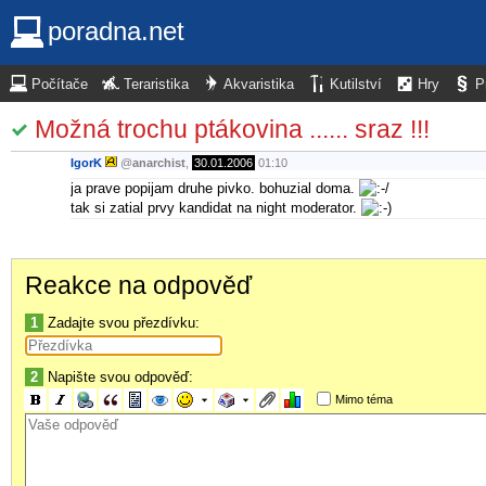
poradna.net
Počítače
Teraristika
Akvaristika
Kutilství
Hry
P
Možná trochu ptákovina ...... sraz !!!
IgorK
@
anarchist
,
30.01.2006
01:10
ja prave popijam druhe pivko. bohuzial doma.
tak si zatial prvy kandidat na night moderator.
Reakce na odpověď
1
Zadajte svou přezdívku:
2
Napište svou odpověď:
Mimo téma