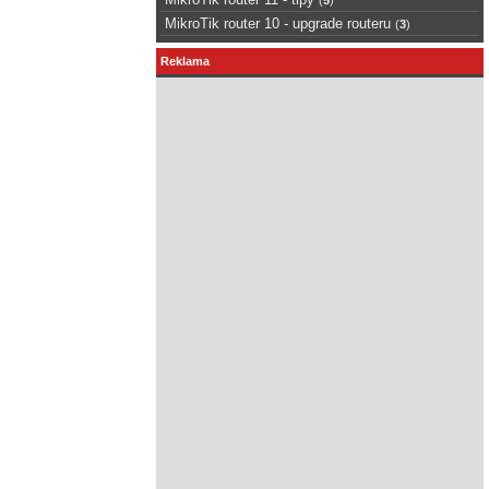
MikroTik router 10 - upgrade routeru
(
3
)
Reklama