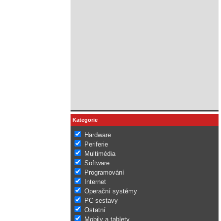
Kategorie
Hardware
Periferie
Multimédia
Software
Programování
Internet
Operační systémy
PC sestavy
Ostatní
Mobily a tablety