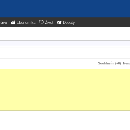
rávo
Ekonomika
Život
Debaty
Souhlasím (+0)
Neso