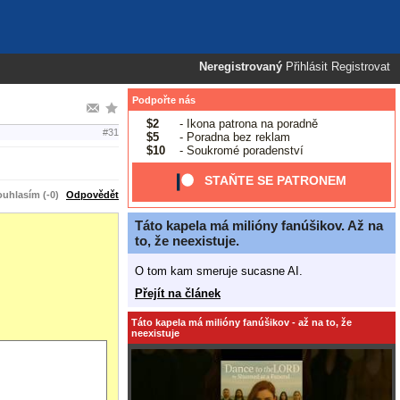
Neregistrovaný
Přihlásit
Registrovat
Podpořte nás
$2
- Ikona patrona na poradně
#31
$5
- Poradna bez reklam
$10
- Soukromé poradenství
STAŇTE SE PATRONEM
uhlasím (-0)
Odpovědět
Táto kapela má milióny fanúšikov. Až na
to, že neexistuje.
O tom kam smeruje sucasne AI.
Přejít na článek
Táto kapela má milióny fanúšikov - až na to, že
neexistuje