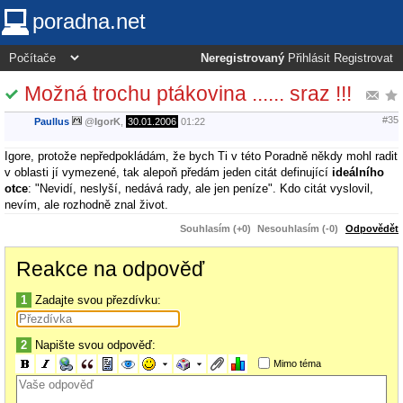
poradna.net
Neregistrovaný
Přihlásit
Registrovat
Možná trochu ptákovina ...... sraz !!!
#35
Paullus
@
IgorK
,
30.01.2006
01:22
Igore, protože nepředpokládám, že bych Ti v této Poradně někdy mohl radit
v oblasti jí vymezené, tak alepoň předám jeden citát definující
ideálního
otce
: "Nevidí, neslyší, nedává rady, ale jen peníze". Kdo citát vyslovil,
nevím, ale rozhodně znal život.
Souhlasím (+0)
Nesouhlasím (-0)
Odpovědět
Reakce na odpověď
1
Zadajte svou přezdívku:
2
Napište svou odpověď:
Mimo téma