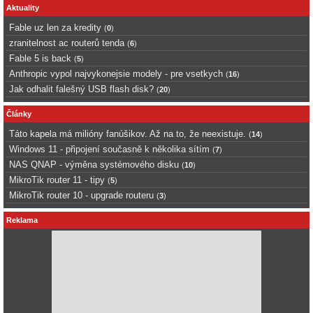
Aktuality
Fable uz len za kredity
(
0
)
zranitelnost ac routerů tenda
(
6
)
Fable 5 is back
(
5
)
Anthropic vypol najvykonejsie modely - pre vsetkych
(
16
)
Jak odhalit falešný USB flash disk?
(
20
)
Články
Táto kapela má milióny fanúšikov. Až na to, že neexistuje.
(
14
)
Windows 11 - připojení současně k několika sítím
(
7
)
NAS QNAP - výměna systémového disku
(
10
)
MikroTik router 11 - tipy
(
5
)
MikroTik router 10 - upgrade routeru
(
3
)
Reklama