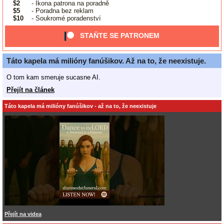
$2
- Ikona patrona na poradně
$5
- Poradna bez reklam
$10
- Soukromé poradenství
STAŇTE SE PATRONEM
Táto kapela má milióny fanúšikov. Až na to, že neexistuje.
O tom kam smeruje sucasne AI.
Přejít na článek
Táto kapela má milióny fanúšikov - až na to, že neexistuje
Přejít na videa