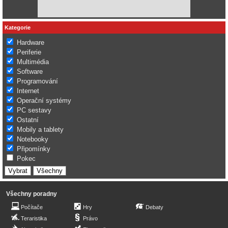
Kategorie
Hardware
Periferie
Multimédia
Software
Programování
Internet
Operační systémy
PC sestavy
Ostatní
Mobily a tablety
Notebooky
Připomínky
Pokec
Všechny poradny
Počítače
Hry
Debaty
Teraristika
Právo