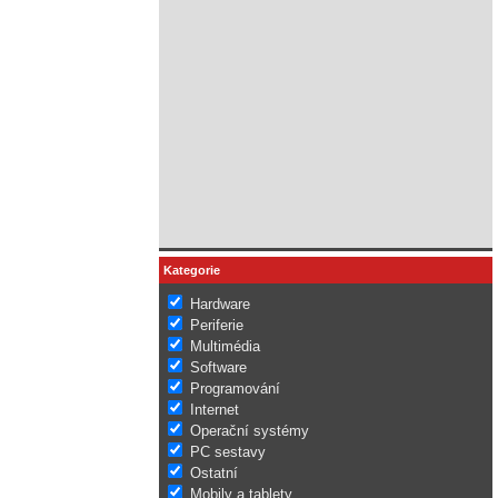
Kategorie
Hardware
Periferie
Multimédia
Software
Programování
Internet
Operační systémy
PC sestavy
Ostatní
Mobily a tablety