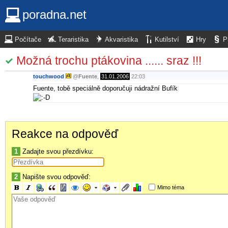
poradna.net
Počítače
Teraristika
Akvaristika
Kutilství
Hry
P
Možná trochu ptákovina ...... sraz !!!
touchwood
@
Fuente
,
31.01.2006
22:03
Fuente, tobě speciálně doporučuji nádražní Bufík
Reakce na odpověď
1
Zadajte svou přezdívku:
2
Napište svou odpověď:
Mimo téma