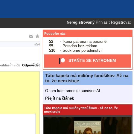
Neregistrovaný
Přihlásit
Registrovat
Podpořte nás
$2
- Ikona patrona na poradně
#54
$5
- Poradna bez reklam
$10
- Soukromé poradenství
STAŇTE SE PATRONEM
uhlasím (-0)
Odpovědět
Táto kapela má milióny fanúšikov. Až na
to, že neexistuje.
O tom kam smeruje sucasne AI.
Přejít na článek
Táto kapela má milióny fanúšikov - až na to, že
neexistuje