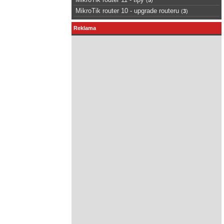
MikroTik router 10 - upgrade routeru
(
3
)
Reklama