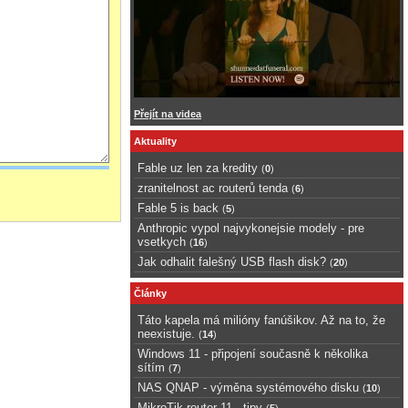
Přejít na videa
Aktuality
Fable uz len za kredity
(
0
)
zranitelnost ac routerů tenda
(
6
)
Fable 5 is back
(
5
)
Anthropic vypol najvykonejsie modely - pre
vsetkych
(
16
)
Jak odhalit falešný USB flash disk?
(
20
)
Články
Táto kapela má milióny fanúšikov. Až na to, že
neexistuje.
(
14
)
Windows 11 - připojení současně k několika
sítím
(
7
)
NAS QNAP - výměna systémového disku
(
10
)
MikroTik router 11 - tipy
(
5
)