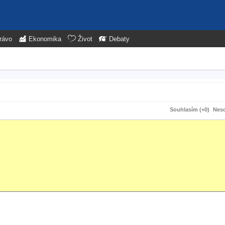
rávo
Ekonomika
Život
Debaty
Souhlasím (+0)
Neso