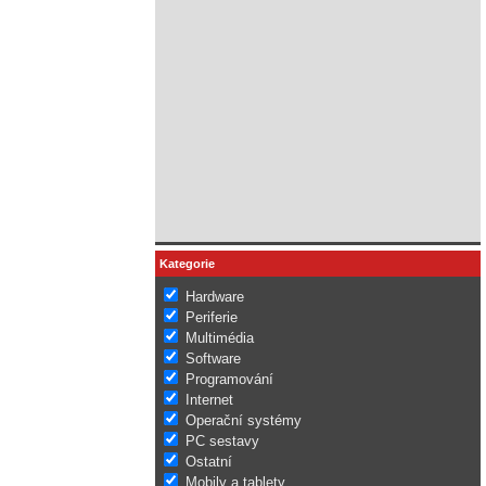
Kategorie
Hardware
Periferie
Multimédia
Software
Programování
Internet
Operační systémy
PC sestavy
Ostatní
Mobily a tablety