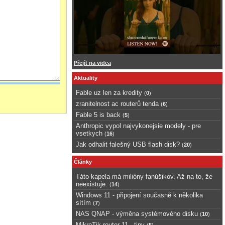
Přejít na videa
Aktuality
Fable uz len za kredity
(
0
)
zranitelnost ac routerů tenda
(
6
)
Fable 5 is back
(
5
)
Anthropic vypol najvykonejsie modely - pre
vsetkych
(
16
)
Jak odhalit falešný USB flash disk?
(
20
)
Články
Táto kapela má milióny fanúšikov. Až na to, že
neexistuje.
(
14
)
Windows 11 - připojení současně k několika
sítím
(
7
)
NAS QNAP - výměna systémového disku
(
10
)
MikroTik router 11 - tipy
(
5
)