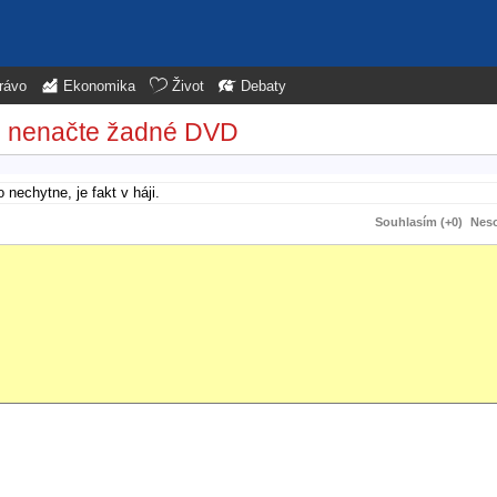
rávo
Ekonomika
Život
Debaty
 nenačte žadné DVD
nechytne, je fakt v háji.
Souhlasím (+0)
Neso