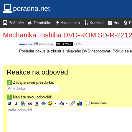
poradna.net
Počítače
Teraristika
Akvaristika
Kutilství
Hry
P
Mechanika Toshiba DVD-ROM SD-R-2212
anarchist
@
Tembac
,
29.01.2006
21:25
Poslední pokus je zkusit z nějakého DVD nabootovat. Pokud se to 
Reakce na odpověď
1
Zadajte svou přezdívku:
2
Napište svou odpověď:
Mimo téma