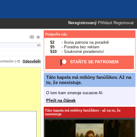
Neregistrovaný
Přihlásit
Registrovat
Podpořte nás
$2
- Ikona patrona na poradně
#6
$5
- Poradna bez reklam
$10
- Soukromé poradenství
uhlasím (-0)
Odpovědět
STAŇTE SE PATRONEM
Táto kapela má milióny fanúšikov. Až na
to, že neexistuje.
O tom kam smeruje sucasne AI.
Přejít na článek
Táto kapela má milióny fanúšikov - až na to, že
neexistuje