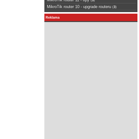
MikroTik router 10 - upgrade routeru
(
3
)
Reklama