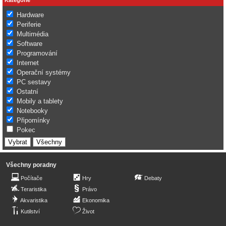
Hardware
Periferie
Multimédia
Software
Programování
Internet
Operační systémy
PC sestavy
Ostatní
Mobily a tablety
Notebooky
Připomínky
Pokec
Všechny poradny
Počítače
Hry
Debaty
Teraristika
Právo
Akvaristika
Ekonomika
Kutilství
Život