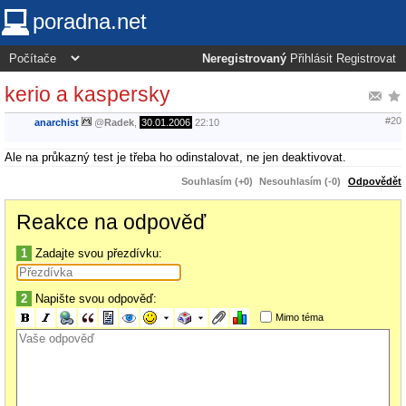
poradna.net
Neregistrovaný
Přihlásit
Registrovat
kerio a kaspersky
#20
anarchist
@
Radek
,
30.01.2006
22:10
Ale na průkazný test je třeba ho odinstalovat, ne jen deaktivovat.
Souhlasím (+0)
Nesouhlasím (-0)
Odpovědět
Reakce na odpověď
1
Zadajte svou přezdívku:
2
Napište svou odpověď:
Mimo téma