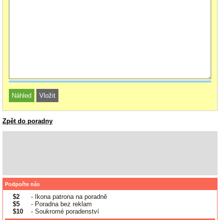
Zpět do poradny
Podpořte nás
$2
- Ikona patrona na poradně
$5
- Poradna bez reklam
$10
- Soukromé poradenství