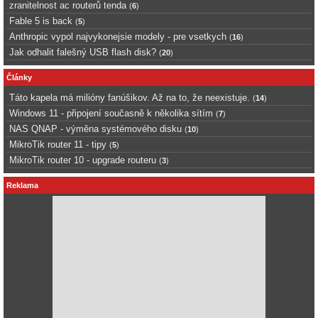
zranitelnost ac routerů tenda
(
6
)
Fable 5 is back
(
5
)
Anthropic vypol najvykonejsie modely - pre vsetkych
(
16
)
Jak odhalit falešný USB flash disk?
(
20
)
Články
Táto kapela má milióny fanúšikov. Až na to, že neexistuje.
(
14
)
Windows 11 - připojení současně k několika sítím
(
7
)
NAS QNAP - výměna systémového disku
(
10
)
MikroTik router 11 - tipy
(
5
)
MikroTik router 10 - upgrade routeru
(
3
)
Reklama