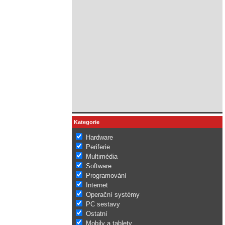
Kategorie
Hardware
Periferie
Multimédia
Software
Programování
Internet
Operační systémy
PC sestavy
Ostatní
Mobily a tablety