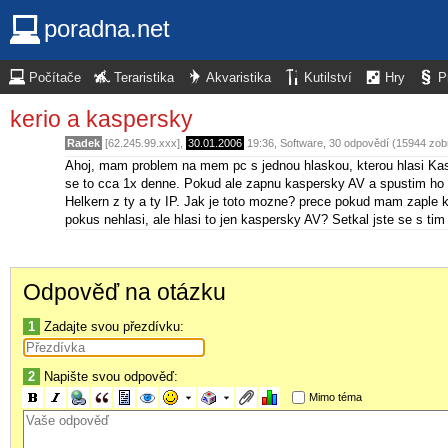
poradna.net
Počítače
Teraristika
Akvaristika
Kutilství
Hry
P
kerio a kaspersky
Radek
[62.245.99.xxx],
30.01.2006
19:36
,
Software
, 30 odpovědí (15944 zob
Ahoj, mam problem na mem pc s jednou hlaskou, kterou hlasi Kas
se to cca 1x denne. Pokud ale zapnu kaspersky AV a spustim ho r
Helkern z ty a ty IP. Jak je toto mozne? prece pokud mam zaple k
pokus nehlasi, ale hlasi to jen kaspersky AV? Setkal jste se s tim
Odpověď na otázku
1
Zadajte svou přezdívku:
2
Napište svou odpověď:
Mimo téma