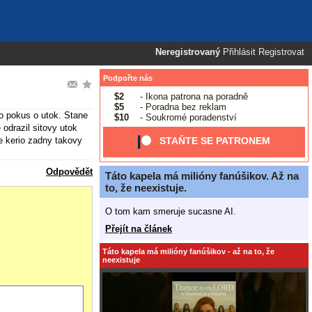
Neregistrovaný
Přihlásit
Registrovat
Podpořte nás
$2
- Ikona patrona na poradně
$5
- Poradna bez reklam
o pokus o utok. Stane
$10
- Soukromé poradenství
odrazil sitovy utok
e kerio zadny takovy
STAŇTE SE PATRONEM
Odpovědět
Táto kapela má milióny fanúšikov. Až na
to, že neexistuje.
O tom kam smeruje sucasne AI.
Přejít na článek
Táto kapela má milióny fanúšikov - až na to, že
neexistuje