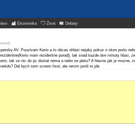
rávo
Ekonomika
Život
Debaty
razení)
persky AV. Pouzivam Kerio a to obcas ohlasi nejaky pokus o sken portu neb
ezidentne(Kerio mam rezidentne porad), tak snad kazde dve minuty hlasi, ze 
erio, tak se nic do pc dostat nema a nebo se pletu? A hlavne jak je mozne, z
 nekdo? Dal bych sem screen hsot, ale nevim jestli to jde.