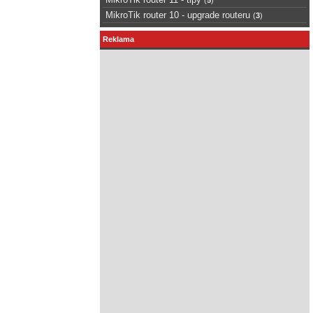
MikroTik router 10 - upgrade routeru
(
3
)
Reklama