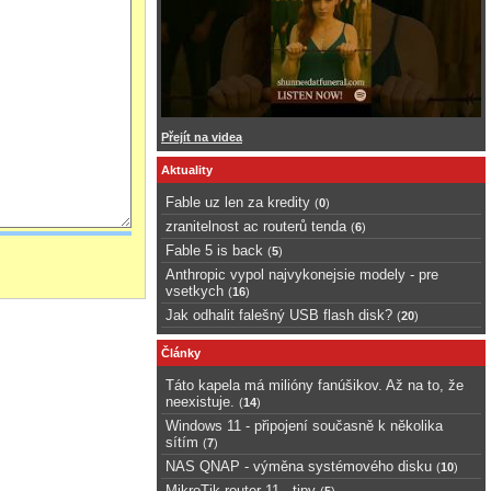
Přejít na videa
Aktuality
Fable uz len za kredity
(
0
)
zranitelnost ac routerů tenda
(
6
)
Fable 5 is back
(
5
)
Anthropic vypol najvykonejsie modely - pre
vsetkych
(
16
)
Jak odhalit falešný USB flash disk?
(
20
)
Články
Táto kapela má milióny fanúšikov. Až na to, že
neexistuje.
(
14
)
Windows 11 - připojení současně k několika
sítím
(
7
)
NAS QNAP - výměna systémového disku
(
10
)
MikroTik router 11 - tipy
(
5
)