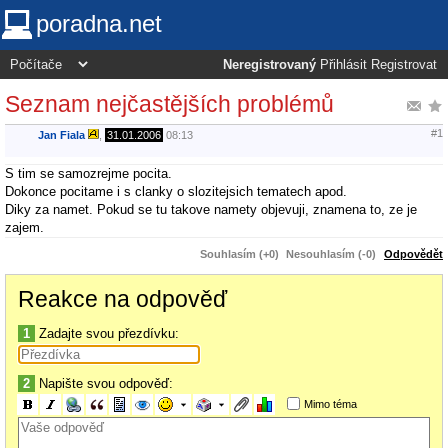
poradna.net
Neregistrovaný
Přihlásit
Registrovat
Seznam nejčastějších problémů
#1
Jan Fiala
,
31.01.2006
08:13
S tim se samozrejme pocita.
Dokonce pocitame i s clanky o slozitejsich tematech apod.
Diky za namet. Pokud se tu takove namety objevuji, znamena to, ze je
zajem.
Souhlasím (+0)
Nesouhlasím (-0)
Odpovědět
Reakce na odpověď
1
Zadajte svou přezdívku:
2
Napište svou odpověď:
Mimo téma