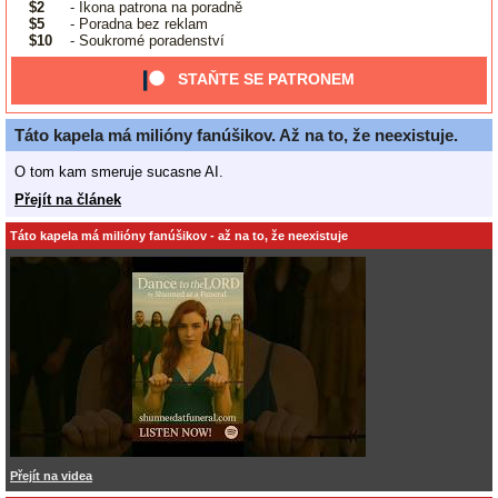
$2
- Ikona patrona na poradně
$5
- Poradna bez reklam
$10
- Soukromé poradenství
STAŇTE SE PATRONEM
Táto kapela má milióny fanúšikov. Až na to, že neexistuje.
O tom kam smeruje sucasne AI.
Přejít na článek
Táto kapela má milióny fanúšikov - až na to, že neexistuje
Přejít na videa