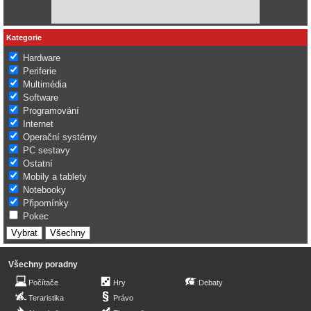
Kategorie
Hardware
Periferie
Multimédia
Software
Programování
Internet
Operační systémy
PC sestavy
Ostatní
Mobily a tablety
Notebooky
Připomínky
Pokec
Všechny poradny
Počítače
Hry
Debaty
Teraristika
Právo