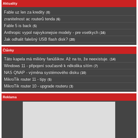
Aktuality
Fable uz len za kredity
(
0
)
zranitelnost ac routerů tenda
(
6
)
Fable 5 is back
(
5
)
Anthropic vypol najvykonejsie modely - pre vsetkych
(
16
)
Jak odhalit falešný USB flash disk?
(
20
)
Články
Táto kapela má milióny fanúšikov. Až na to, že neexistuje.
(
14
)
Windows 11 - připojení současně k několika sítím
(
7
)
NAS QNAP - výměna systémového disku
(
10
)
MikroTik router 11 - tipy
(
5
)
MikroTik router 10 - upgrade routeru
(
3
)
Reklama