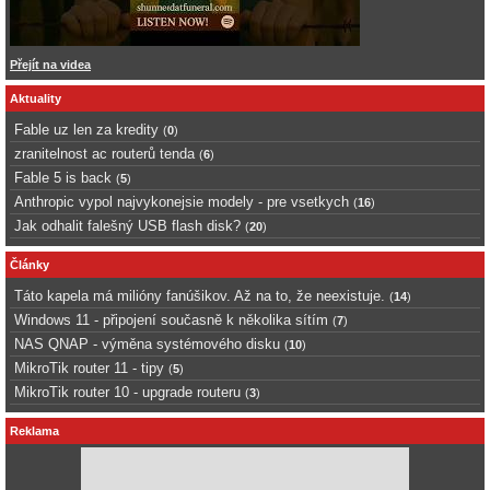
Přejít na videa
Aktuality
Fable uz len za kredity
(
0
)
zranitelnost ac routerů tenda
(
6
)
Fable 5 is back
(
5
)
Anthropic vypol najvykonejsie modely - pre vsetkych
(
16
)
Jak odhalit falešný USB flash disk?
(
20
)
Články
Táto kapela má milióny fanúšikov. Až na to, že neexistuje.
(
14
)
Windows 11 - připojení současně k několika sítím
(
7
)
NAS QNAP - výměna systémového disku
(
10
)
MikroTik router 11 - tipy
(
5
)
MikroTik router 10 - upgrade routeru
(
3
)
Reklama