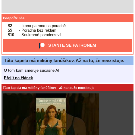
Podpořte nás
$2
- Ikona patrona na poradně
$5
- Poradna bez reklam
$10
- Soukromé poradenství
STAŇTE SE PATRONEM
Táto kapela má milióny fanúšikov. Až na to, že neexistuje.
O tom kam smeruje sucasne AI.
Přejít na článek
Táto kapela má milióny fanúšikov - až na to, že neexistuje