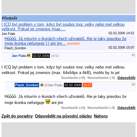
Předmět
I ICQ byl problem v tom, kdyz byl soubor moc velky nebo mel velkou
velikost. Pokud jej zmensis (max.…
02.02.2006 14:52
Jan Fiala
Hůůůů. Já mluvím o ikonách všech uživatelů. Ale je taky pravdou že
moje ikonka nefunguje ]:( ani jim…
poslední
02.02.2006 15:07
Flash_Gordon
#1
Jan Fiala
,
02.02.2006
14:52
I ICQ byl problem v tom, kdyz byl soubor moc velky nebo mel velkou
velikost. Pokud jej zmensis (max. 64x64px a 6kB), mohlo by to jet
Souhlasím (+0)
Nesouhlasím (-0)
Odpovědět
#2
Flash_Gordon
@
Jan Fiala
,
02.02.2006
15:07
Hůůůů. Já mluvím o ikonách všech uživatelů. Ale je taky pravdou že
moje ikonka nefunguje
ani jim.
Souhlasím (+0)
Nesouhlasím (-0)
Odpovědět
Zpět do poradny
Odpovědět na původní otázku
Nahoru