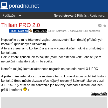
poradna.net
Neregistrovaný
Přihlásit
Registrovat
Trillian PRO 2.0
Flash_Gordon
,
02.02.2006
13:39
,
Software
, 2 odpovědi (4088 zobrazení)
Nepodařilo se mi v této verzi zajistit zobrazování ikon (fotek) příslušných
kontaktů (příslušných uživatelů).
A to ani v seznamu kontaktů a ani ne v komunikačním okně s příslušným
kontaktem.
Pokud znáte způsob jak to zajistit (mám počeštěnou verzi, obešel jsem
nefunkční instalátor) tak mi to sdělte.
Neraďte mi jiný komunikátor nebo upgrade na poslední verzi 3.1 PRO.
A ještě mám jeden dotaz. Je možné v tomto komunikátoru prohlížet historii
kontaktů třeba měsíc dozadu přes nějaký rozumný kalendář jako ve verzi
3.1 PRO ? (Zatím se mi zobrazuje jen textový notepad s historii což není
příliš komfortní
)
Odpovědět