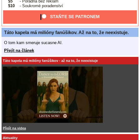
$5
- Poradna bez reklam
$10
- Soukromé poradenství
STAŇTE SE PATRONEM
Táto kapela má milióny fanúšikov. Až na to, že neexistuje.
O tom kam smeruje sucasne AI.
Přejít na článek
Táto kapela má milióny fanúšikov - až na to, že neexistuje
Přejít na videa
Aktuality