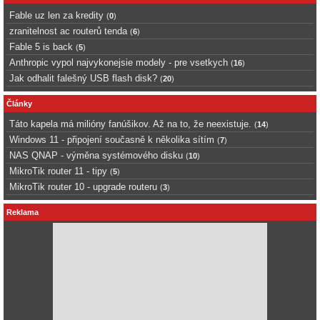
Fable uz len za kredity
(
0
)
zranitelnost ac routerů tenda
(
6
)
Fable 5 is back
(
5
)
Anthropic vypol najvykonejsie modely - pre vsetkych
(
16
)
Jak odhalit falešný USB flash disk?
(
20
)
Články
Táto kapela má milióny fanúšikov. Až na to, že neexistuje.
(
14
)
Windows 11 - připojení současně k několika sítím
(
7
)
NAS QNAP - výměna systémového disku
(
10
)
MikroTik router 11 - tipy
(
5
)
MikroTik router 10 - upgrade routeru
(
3
)
Reklama