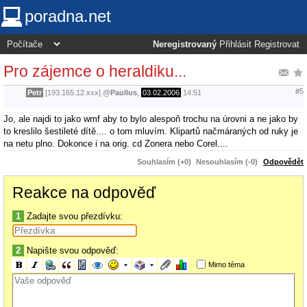
poradna.net
Neregistrovaný
Přihlásit
Registrovat
Pro zájemce o heraldiku...
#5
Petr
[193.165.12.xxx]
@
Paullus
,
03.02.2006
14:51
Jo, ale najdi to jako wmf aby to bylo alespoň trochu na úrovni a ne jako by
to kreslilo šestileté dítě.... o tom mluvím. Klipartů načmáraných od ruky je
na netu plno. Dokonce i na orig. cd Zonera nebo Corel....
Souhlasím (+0)
Nesouhlasím (-0)
Odpovědět
Reakce na odpověď
1
Zadajte svou přezdívku:
2
Napište svou odpověď:
Mimo téma