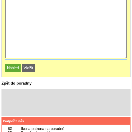
Zpět do poradny
Podpořte nás
$2
- Ikona patrona na poradně