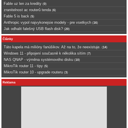
Fable uz len za kredity
(
0
)
zranitelnost ac routerů tenda
(
6
)
Fable 5 is back
(
5
)
Anthropic vypol najvykonejsie modely - pre vsetkych
(
16
)
Jak odhalit falešný USB flash disk?
(
20
)
Články
Táto kapela má milióny fanúšikov. Až na to, že neexistuje.
(
14
)
Windows 11 - připojení současně k několika sítím
(
7
)
NAS QNAP - výměna systémového disku
(
10
)
MikroTik router 11 - tipy
(
5
)
MikroTik router 10 - upgrade routeru
(
3
)
Reklama