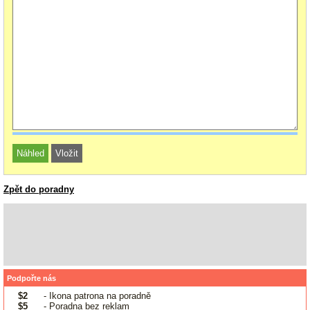
Zpět do poradny
Podpořte nás
$2
- Ikona patrona na poradně
$5
- Poradna bez reklam