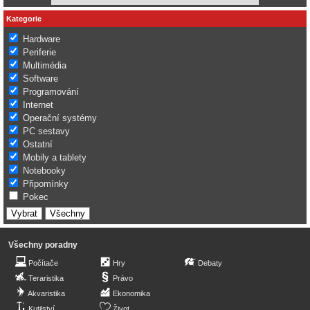
Kategorie
Hardware
Periferie
Multimédia
Software
Programování
Internet
Operační systémy
PC sestavy
Ostatní
Mobily a tablety
Notebooky
Připomínky
Pokec
Všechny poradny
Počítače
Hry
Debaty
Teraristika
Právo
Akvaristika
Ekonomika
Kutilství
Život