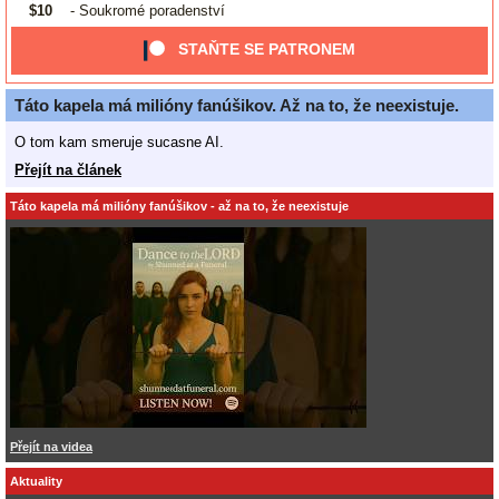
$10
- Soukromé poradenství
STAŇTE SE PATRONEM
Táto kapela má milióny fanúšikov. Až na to, že neexistuje.
O tom kam smeruje sucasne AI.
Přejít na článek
Táto kapela má milióny fanúšikov - až na to, že neexistuje
Přejít na videa
Aktuality