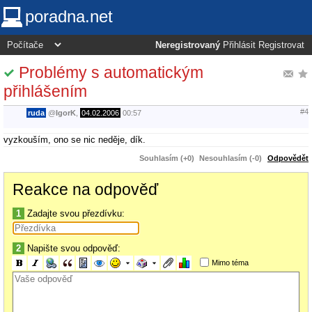
poradna.net
Neregistrovaný
Přihlásit
Registrovat
Problémy s automatickým
přihlášením
#4
ruda
@
IgorK
,
04.02.2006
00:57
vyzkouším, ono se nic neděje, dík.
Souhlasím (+0)
Nesouhlasím (-0)
Odpovědět
Reakce na odpověď
1
Zadajte svou přezdívku:
2
Napište svou odpověď:
Mimo téma