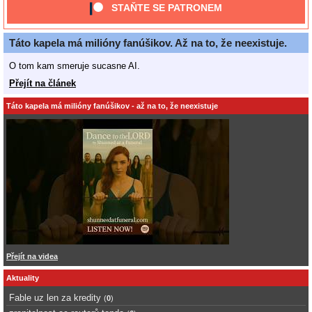
STAŇTE SE PATRONEM
Táto kapela má milióny fanúšikov. Až na to, že neexistuje.
O tom kam smeruje sucasne AI.
Přejít na článek
Táto kapela má milióny fanúšikov - až na to, že neexistuje
Přejít na videa
Aktuality
Fable uz len za kredity
(
0
)