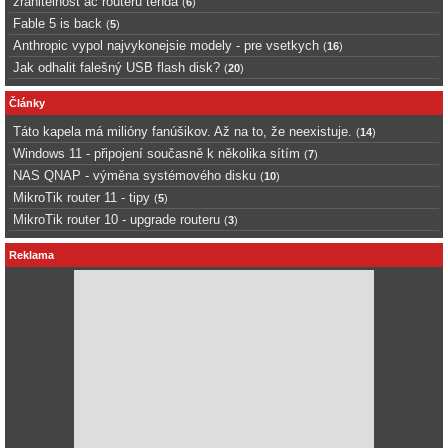
zranitelnost ac routerů tenda
(
6
)
Fable 5 is back
(
5
)
Anthropic vypol najvykonejsie modely - pre vsetkych
(
16
)
Jak odhalit falešný USB flash disk?
(
20
)
Články
Táto kapela má milióny fanúšikov. Až na to, že neexistuje.
(
14
)
Windows 11 - připojení současně k několika sítím
(
7
)
NAS QNAP - výměna systémového disku
(
10
)
MikroTik router 11 - tipy
(
5
)
MikroTik router 10 - upgrade routeru
(
3
)
Reklama