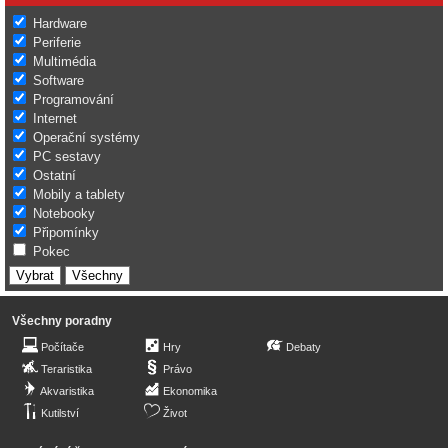
Hardware
Periferie
Multimédia
Software
Programování
Internet
Operační systémy
PC sestavy
Ostatní
Mobily a tablety
Notebooky
Připomínky
Pokec
Všechny poradny
Počítače
Hry
Debaty
Teraristika
Právo
Akvaristika
Ekonomika
Kutilství
Život