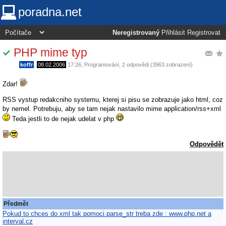
poradna.net
Neregistrovaný
Přihlásit
Registrovat
PHP mime typ
koffr
,
08.02.2006
17:26
,
Programování
, 2 odpovědi (3963 zobrazení)
Zdar!
RSS vystup redakcniho systemu, kterej si pisu se zobrazuje jako html, coz
by nemel. Potrebuju, aby se tam nejak nastavilo mime application/rss+xml
Teda jestli to de nejak udelat v php
Odpovědět
Předmět
Pokud to chces do xml tak pomoci parse_str treba zde : www.php.net a
interval.cz