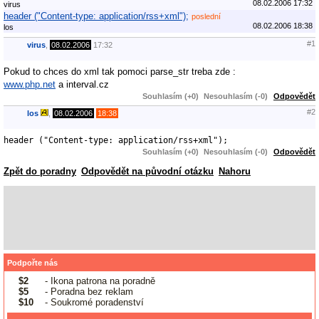
08.02.2006 17:32
virus
header ("Content-type: application/rss+xml");
poslední
08.02.2006 18:38
los
#1
virus
,
08.02.2006
17:32
Pokud to chces do xml tak pomoci parse_str treba zde :
www.php.net
a interval.cz
Souhlasím (+0)
Nesouhlasím (-0)
Odpovědět
#2
los
,
08.02.2006
18:38
header ("Content-type: application/rss+xml");
Souhlasím (+0)
Nesouhlasím (-0)
Odpovědět
Zpět do poradny
Odpovědět na původní otázku
Nahoru
Podpořte nás
$2
- Ikona patrona na poradně
$5
- Poradna bez reklam
$10
- Soukromé poradenství