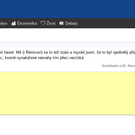
rávo
Ekonomika
Život
Debaty
ím hesel. Mě (i Remcovi) se to též stalo a myslel jsem, že to byl ojedinělý př
Nic, kromě vynaložené námahy tím přeci nezíská.
Souhlasím (+0)
Neso