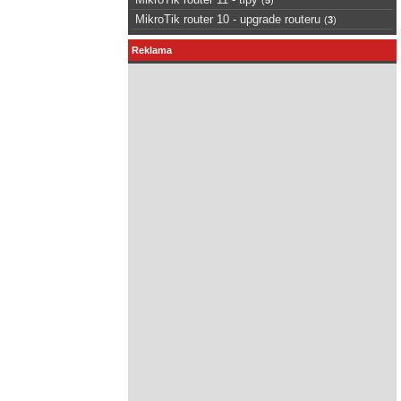
MikroTik router 10 - upgrade routeru
(
3
)
Reklama