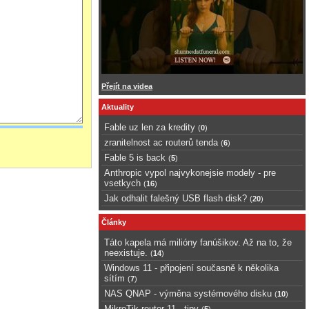
Přejít na videa
Aktuality
Fable uz len za kredity
(
0
)
zranitelnost ac routerů tenda
(
6
)
Fable 5 is back
(
5
)
Anthropic vypol najvykonejsie modely - pre
vsetkych
(
16
)
Jak odhalit falešný USB flash disk?
(
20
)
Články
Táto kapela má milióny fanúšikov. Až na to, že
neexistuje.
(
14
)
Windows 11 - připojení současně k několika
sítím
(
7
)
NAS QNAP - výměna systémového disku
(
10
)
MikroTik router 11 - tipy
(
5
)