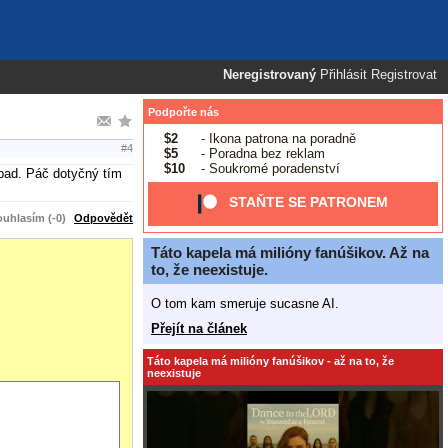
Neregistrovaný
Přihlásit
Registrovat
Podpořte nás
$2
- Ikona patrona na poradně
#4
$5
- Poradna bez reklam
$10
- Soukromé poradenství
ípad. Páč dotyčný tím
STAŇTE SE PATRONEM
uhlasím (-0)
Odpovědět
Táto kapela má milióny fanúšikov. Až na
to, že neexistuje.
O tom kam smeruje sucasne AI.
Přejít na článek
Táto kapela má milióny fanúšikov - až na to, že
neexistuje