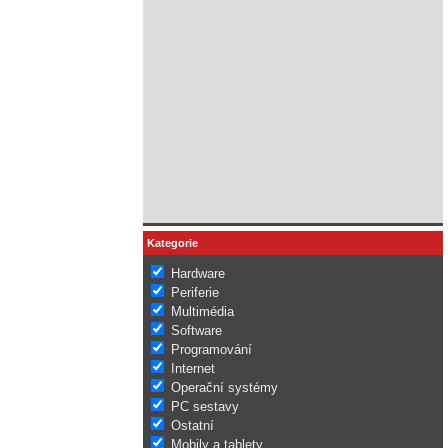
Kategorie
Hardware
Periferie
Multimédia
Software
Programování
Internet
Operační systémy
PC sestavy
Ostatní
Mobily a tablety