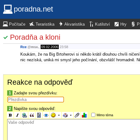
poradna.net
Počítače
Teraristika
Akvaristika
Kutilství
Hry
P
Poradňa a kloni
Rce
@
msx.
,
09.02.2006
23:58
Koukám, že na Big Brtoherovi si někdo krátil dlouhou chvíli ničen
nic nezíská, uniká mi smysl jeho počínání, obzvlášť hromadně. 
Reakce na odpověď
1
Zadajte svou přezdívku:
2
Napište svou odpověď:
Mimo téma