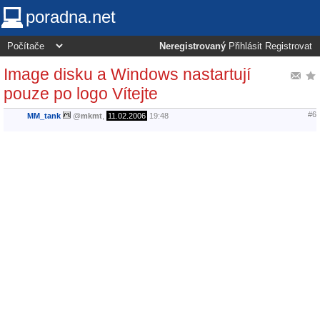
poradna.net
Neregistrovaný
Přihlásit
Registrovat
Image disku a Windows nastartují
pouze po logo Vítejte
#6
MM_tank
@
mkmt
,
11.02.2006
19:48