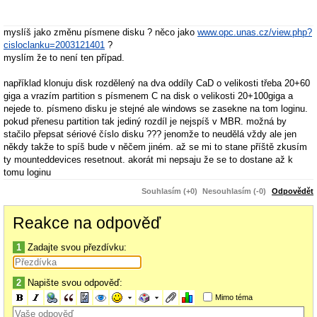
myslíš jako změnu písmene disku ? něco jako
www.opc.unas.cz/view.php?
cisloclanku=2003121401
?
myslím že to není ten případ.
například klonuju disk rozdělený na dva oddíly CaD o velikosti třeba 20+60
giga a vrazím partition s písmenem C na disk o velikosti 20+100giga a
nejede to. písmeno disku je stejné ale windows se zasekne na tom loginu.
pokud přenesu partition tak jediný rozdíl je nejspíš v MBR. možná by
stačilo přepsat sériové číslo disku ??? jenomže to neudělá vždy ale jen
někdy takže to spíš bude v něčem jiném. až se mi to stane příště zkusím
ty mounteddevices resetnout. akorát mi nepsaju že se to dostane až k
tomu loginu
Souhlasím (+0)
Nesouhlasím (-0)
Odpovědět
Reakce na odpověď
1
Zadajte svou přezdívku:
2
Napište svou odpověď:
Mimo téma