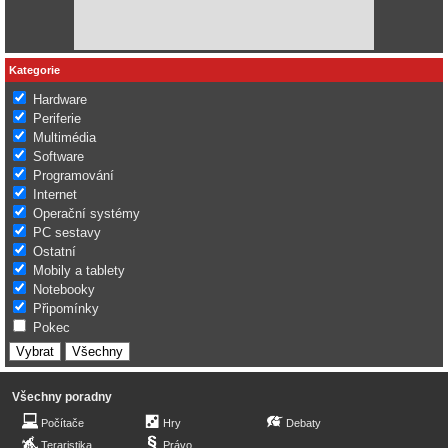
Kategorie
Hardware
Periferie
Multimédia
Software
Programování
Internet
Operační systémy
PC sestavy
Ostatní
Mobily a tablety
Notebooky
Připomínky
Pokec
Všechny poradny
Počítače
Hry
Debaty
Teraristika
Právo