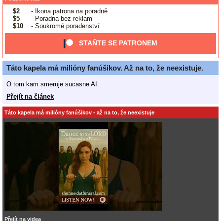
$2
- Ikona patrona na poradně
$5
- Poradna bez reklam
$10
- Soukromé poradenství
STAŇTE SE PATRONEM
Táto kapela má milióny fanúšikov. Až na to, že neexistuje.
O tom kam smeruje sucasne AI.
Přejít na článek
Táto kapela má milióny fanúšikov - až na to, že neexistuje
Přejít na videa