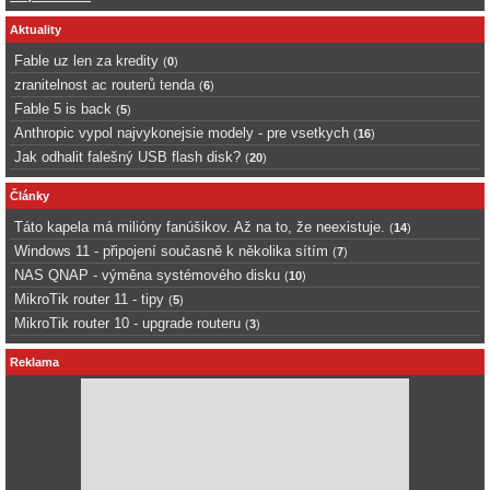
Aktuality
Fable uz len za kredity
(
0
)
zranitelnost ac routerů tenda
(
6
)
Fable 5 is back
(
5
)
Anthropic vypol najvykonejsie modely - pre vsetkych
(
16
)
Jak odhalit falešný USB flash disk?
(
20
)
Články
Táto kapela má milióny fanúšikov. Až na to, že neexistuje.
(
14
)
Windows 11 - připojení současně k několika sítím
(
7
)
NAS QNAP - výměna systémového disku
(
10
)
MikroTik router 11 - tipy
(
5
)
MikroTik router 10 - upgrade routeru
(
3
)
Reklama