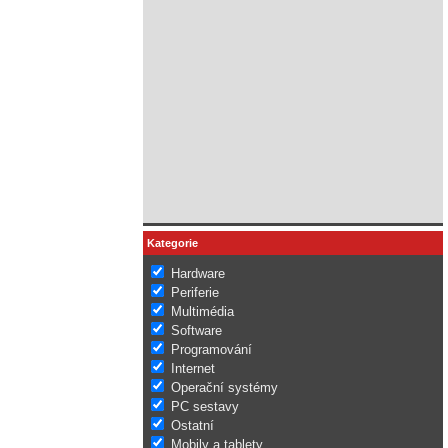
Kategorie
Hardware
Periferie
Multimédia
Software
Programování
Internet
Operační systémy
PC sestavy
Ostatní
Mobily a tablety