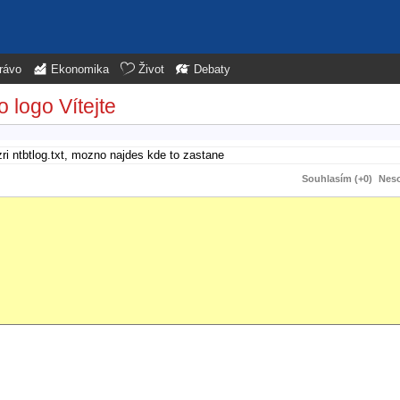
rávo
Ekonomika
Život
Debaty
 logo Vítejte
zri ntbtlog.txt, mozno najdes kde to zastane
Souhlasím (+0)
Neso