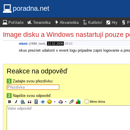
poradna.net
Počítače
Teraristika
Akvaristika
Kutilství
Hry
P
Image disku a Windows nastartují pouze po
mkmt
@
MM_tank
,
12.02.2006
09:02
skus prezriet udalosti v event logu pripadne zapni logovanie a pre
Reakce na odpověď
1
Zadajte svou přezdívku:
2
Napište svou odpověď:
Mimo téma