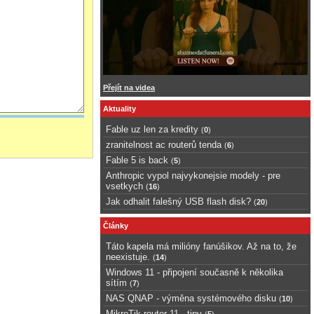
Přejít na videa
Aktuality
Fable uz len za kredity
(
0
)
zranitelnost ac routerů tenda
(
6
)
Fable 5 is back
(
5
)
Anthropic vypol najvykonejsie modely - pre
vsetkych
(
16
)
Jak odhalit falešný USB flash disk?
(
20
)
Články
Táto kapela má milióny fanúšikov. Až na to, že
neexistuje.
(
14
)
Windows 11 - připojení současně k několika
sítím
(
7
)
NAS QNAP - výměna systémového disku
(
10
)
MikroTik router 11 - tipy
(
5
)