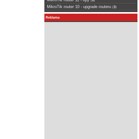
MikroTik router 10 - upgrade routeru
(
3
)
Reklama