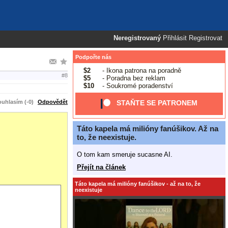
Neregistrovaný
Přihlásit
Registrovat
Podpořte nás
$2
- Ikona patrona na poradně
#8
$5
- Poradna bez reklam
$10
- Soukromé poradenství
uhlasím (-0)
Odpovědět
STAŇTE SE PATRONEM
Táto kapela má milióny fanúšikov. Až na
to, že neexistuje.
O tom kam smeruje sucasne AI.
Přejít na článek
Táto kapela má milióny fanúšikov - až na to, že
neexistuje