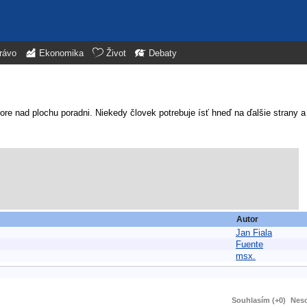
rávo
Ekonomika
Život
Debaty
re nad plochu poradni. Niekedy človek potrebuje ísť hneď na ďalšie strany 
Autor
Jan Fiala
Fuente
msx.
Souhlasím (+0)
Neso