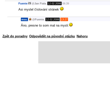
Fuente
@
Jan Fiala
,
12.02.2006
06:39
Asi myslel číslování stránek
msx.
@
Fuente
,
12.02.2006
13:27
Áno, presne to som mal na mysli.
Zpět do poradny
Odpovědět na původní otázku
Nahoru