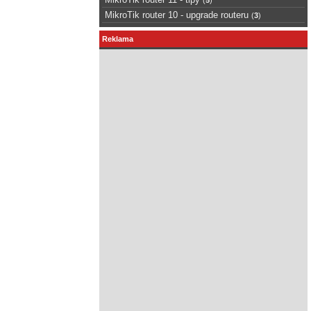
MikroTik router 10 - upgrade routeru
(
3
)
Reklama