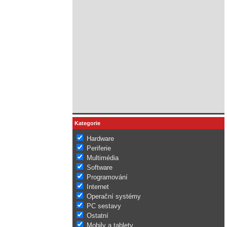
Kategorie
Hardware
Periferie
Multimédia
Software
Programování
Internet
Operační systémy
PC sestavy
Ostatní
Mobily a tablety