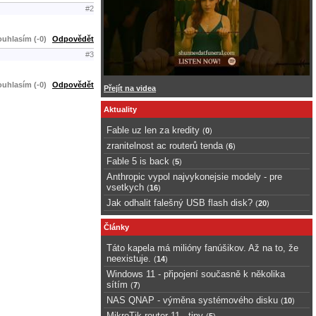
#2
uhlasím (-0)
Odpovědět
#3
uhlasím (-0)
Odpovědět
Přejít na videa
Aktuality
Fable uz len za kredity
(
0
)
zranitelnost ac routerů tenda
(
6
)
Fable 5 is back
(
5
)
Anthropic vypol najvykonejsie modely - pre
vsetkych
(
16
)
Jak odhalit falešný USB flash disk?
(
20
)
Články
Táto kapela má milióny fanúšikov. Až na to, že
neexistuje.
(
14
)
Windows 11 - připojení současně k několika
sítím
(
7
)
NAS QNAP - výměna systémového disku
(
10
)
MikroTik router 11 - tipy
(
5
)