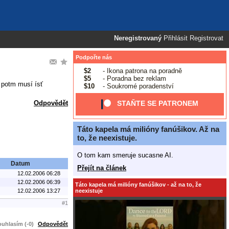
Neregistrovaný
Přihlásit
Registrovat
Podpořte nás
$2
- Ikona patrona na poradně
$5
- Poradna bez reklam
a potm musí ísť
$10
- Soukromé poradenství
Odpovědět
STAŇTE SE PATRONEM
Táto kapela má milióny fanúšikov. Až na
to, že neexistuje.
O tom kam smeruje sucasne AI.
Datum
Přejít na článek
12.02.2006 06:28
12.02.2006 06:39
Táto kapela má milióny fanúšikov - až na to, že
neexistuje
12.02.2006 13:27
#1
uhlasím (-0)
Odpovědět