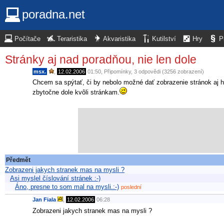
poradna.net
Počítače
Teraristika
Akvaristika
Kutilství
Hry
P
Stránky aj nad poradňou, nie len dole
msx.
,
12.02.2006
01:50
,
Připomínky
, 3 odpovědi (3256 zobrazení)
Chcem sa spýtať, či by nebolo možné dať zobrazenie stránok aj ho
zbytočne dole kvôli stránkam.
Předmět
Zobrazeni jakych stranek mas na mysli ?
Asi myslel číslování stránek :-)
Áno, presne to som mal na mysli.:-)
poslední
Jan Fiala
,
12.02.2006
06:28
Zobrazeni jakych stranek mas na mysli ?