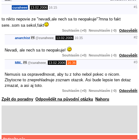
#1
curaheee
,
13.02.2006
16:15
to nikto nepovie ze "nevadi,ale nech sa to neopakuje"?mna to fakt
sere..som sa sekol,fakt
Souhlasím (+0)
Nesouhlasím (-0)
Odpovědět
#2
anarchist
@
curaheee
,
13.02.2006
16:35
Nevadi, ale nech sa to neopakuje!
Souhlasím (+0)
Nesouhlasím (-0)
Odpovědět
#3
MM..
@
curaheee
,
13.02.2006
16:36
Nemusis sa ospravedlnovat, aby tu z toho nebol pokec o nicom.
Zbytocne to zneprehladnuje zoznam otazok. Asi bude lepsie ten dotaz
zmazat, a asi aj toto.
Souhlasím (+0)
Nesouhlasím (-0)
Odpovědět
Zpět do poradny
Odpovědět na původní otázku
Nahoru
Podpořte nás