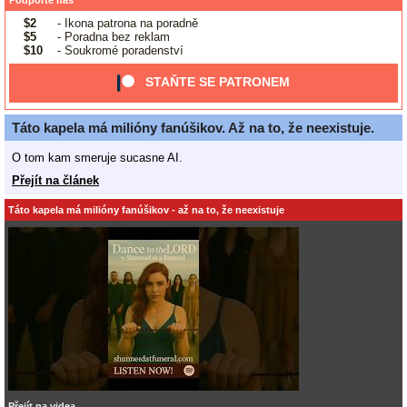
$2
- Ikona patrona na poradně
$5
- Poradna bez reklam
$10
- Soukromé poradenství
STAŇTE SE PATRONEM
Táto kapela má milióny fanúšikov. Až na to, že neexistuje.
O tom kam smeruje sucasne AI.
Přejít na článek
Táto kapela má milióny fanúšikov - až na to, že neexistuje
Přejít na videa