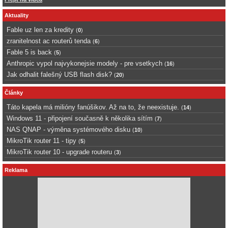
Aktuality
Fable uz len za kredity
(
0
)
zranitelnost ac routerů tenda
(
6
)
Fable 5 is back
(
5
)
Anthropic vypol najvykonejsie modely - pre vsetkych
(
16
)
Jak odhalit falešný USB flash disk?
(
20
)
Články
Táto kapela má milióny fanúšikov. Až na to, že neexistuje.
(
14
)
Windows 11 - připojení současně k několika sítím
(
7
)
NAS QNAP - výměna systémového disku
(
10
)
MikroTik router 11 - tipy
(
5
)
MikroTik router 10 - upgrade routeru
(
3
)
Reklama