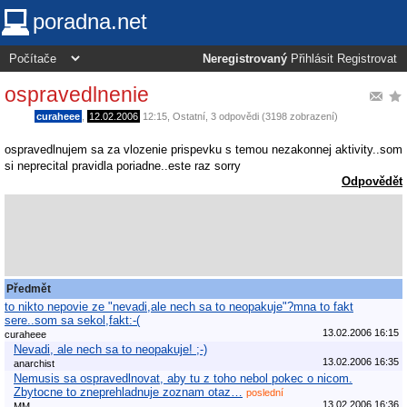
poradna.net
Neregistrovaný
Přihlásit
Registrovat
ospravedlnenie
curaheee
,
12.02.2006
12:15
,
Ostatní
, 3 odpovědi (3198 zobrazení)
ospravedlnujem sa za vlozenie prispevku s temou nezakonnej aktivity..som
si neprecital pravidla poriadne..este raz sorry
Odpovědět
Předmět
to nikto nepovie ze "nevadi,ale nech sa to neopakuje"?mna to fakt
sere..som sa sekol,fakt:-(
13.02.2006 16:15
curaheee
Nevadi, ale nech sa to neopakuje! ;-)
13.02.2006 16:35
anarchist
Nemusis sa ospravedlnovat, aby tu z toho nebol pokec o nicom.
Zbytocne to zneprehladnuje zoznam otaz…
poslední
13.02.2006 16:36
MM..