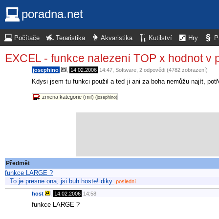
poradna.net
Počítače
Teraristika
Akvaristika
Kutilství
Hry
P
EXCEL - funkce nalezení TOP x hodnot v p
josephino
,
14.02.2006
14:47
,
Software
, 2 odpovědi (4782 zobrazení)
Kdysi jsem tu funkci použil a teď ji ani za boha nemůžu najít, pot
zmena kategorie (mif)
(josephino)
Předmět
funkce LARGE ?
To je presne ona, jsi buh hoste! diky.
poslední
host
,
14.02.2006
14:58
funkce LARGE ?