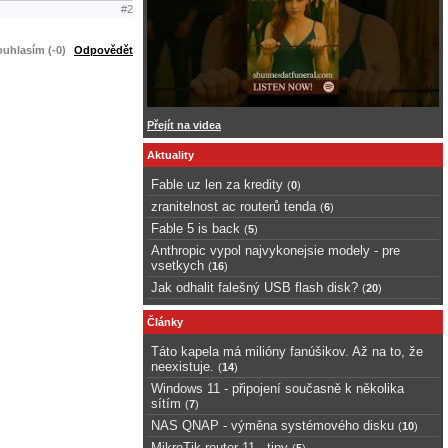
#2
uhlasím (-0)
Odpovědět
Přejít na videa
Aktuality
Fable uz len za kredity
(
0
)
zranitelnost ac routerů tenda
(
6
)
Fable 5 is back
(
5
)
Anthropic vypol najvykonejsie modely - pre
vsetkych
(
16
)
Jak odhalit falešný USB flash disk?
(
20
)
Články
Táto kapela má milióny fanúšikov. Až na to, že
neexistuje.
(
14
)
Windows 11 - připojení současně k několika
sítím
(
7
)
NAS QNAP - výměna systémového disku
(
10
)
MikroTik router 11 - tipy
(
5
)