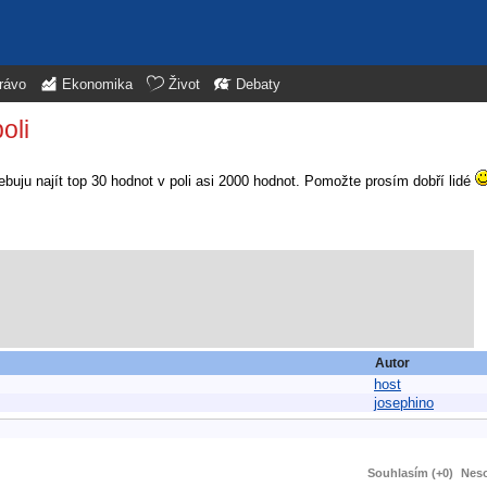
rávo
Ekonomika
Život
Debaty
oli
řebuju najít top 30 hodnot v poli asi 2000 hodnot. Pomožte prosím dobří lidé
Autor
host
josephino
Souhlasím (+0)
Neso