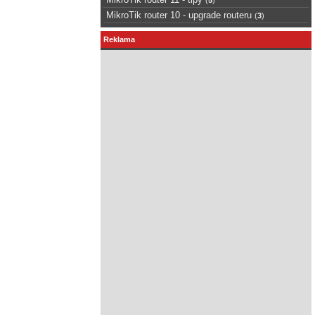
MikroTik router 10 - upgrade routeru
(
3
)
Reklama