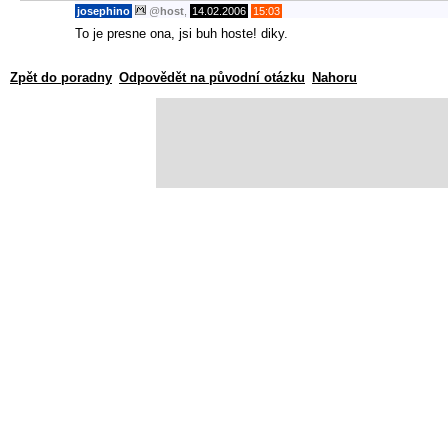
josephino
@
host
,
14.02.2006
15:03
To je presne ona, jsi buh hoste! diky.
Zpět do poradny
Odpovědět na původní otázku
Nahoru