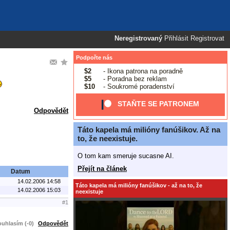
Neregistrovaný
Přihlásit
Registrovat
Podpořte nás
$2
- Ikona patrona na poradně
$5
- Poradna bez reklam
$10
- Soukromé poradenství
STAŇTE SE PATRONEM
Odpovědět
Táto kapela má milióny fanúšikov. Až na
to, že neexistuje.
O tom kam smeruje sucasne AI.
Přejít na článek
Datum
14.02.2006 14:58
Táto kapela má milióny fanúšikov - až na to, že
14.02.2006 15:03
neexistuje
#1
uhlasím (-0)
Odpovědět