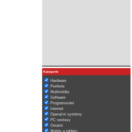
Kategorie
Hardware
Periferie
Multimédia
Software
Programování
Internet
Operační systémy
PC sestavy
Ostatní
Mobily a tablety