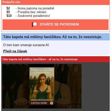
Podpořte nás
$2
- Ikona patrona na poradně
$5
- Poradna bez reklam
$10
- Soukromé poradenství
STAŇTE SE PATRONEM
Táto kapela má milióny fanúšikov. Až na to, že neexistuje.
O tom kam smeruje sucasne AI.
Přejít na článek
Táto kapela má milióny fanúšikov - až na to, že neexistuje