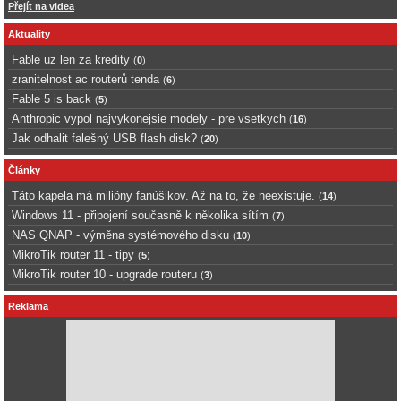
Přejít na videa
Aktuality
Fable uz len za kredity
(
0
)
zranitelnost ac routerů tenda
(
6
)
Fable 5 is back
(
5
)
Anthropic vypol najvykonejsie modely - pre vsetkych
(
16
)
Jak odhalit falešný USB flash disk?
(
20
)
Články
Táto kapela má milióny fanúšikov. Až na to, že neexistuje.
(
14
)
Windows 11 - připojení současně k několika sítím
(
7
)
NAS QNAP - výměna systémového disku
(
10
)
MikroTik router 11 - tipy
(
5
)
MikroTik router 10 - upgrade routeru
(
3
)
Reklama