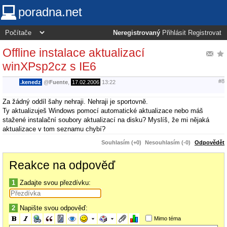
poradna.net
Neregistrovaný
Přihlásit
Registrovat
Offline instalace aktualizací
winXPsp2cz s IE6
#8
.kenedz
@
Fuente
,
17.02.2006
13:22
Za žádný oddíl šahy nehraji. Nehraji je sportovně.
Ty aktualizuješ Windows pomocí automatické aktualizace nebo máš
stažené instalační soubory aktualizací na disku? Myslíš, že mi nějaká
aktualizace v tom seznamu chybí?
Souhlasím (+0)
Nesouhlasím (-0)
Odpovědět
Reakce na odpověď
1
Zadajte svou přezdívku:
2
Napište svou odpověď:
Mimo téma