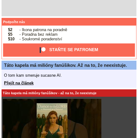
Podpořte nás
$2
- Ikona patrona na poradně
$5
- Poradna bez reklam
$10
- Soukromé poradenství
STAŇTE SE PATRONEM
Táto kapela má milióny fanúšikov. Až na to, že neexistuje.
O tom kam smeruje sucasne AI.
Přejít na článek
Táto kapela má milióny fanúšikov - až na to, že neexistuje