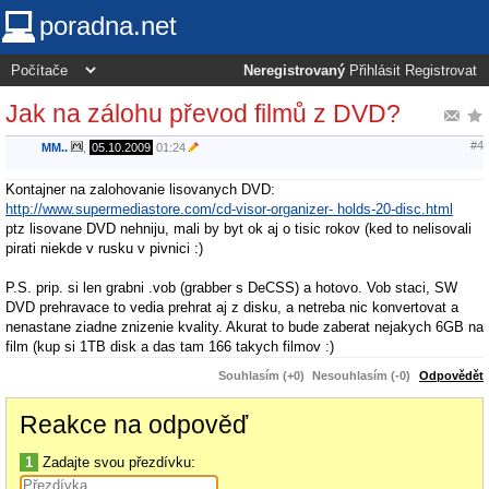
poradna.net
Neregistrovaný
Přihlásit
Registrovat
Jak na zálohu převod filmů z DVD?
#4
MM..
,
05.10.2009
01:24
Kontajner na zalohovanie lisovanych DVD:
http://www.supermediastore.com/cd-visor-organizer- holds-20-disc.html
ptz lisovane DVD nehniju, mali by byt ok aj o tisic rokov (ked to nelisovali
pirati niekde v rusku v pivnici :)
P.S. prip. si len grabni .vob (grabber s DeCSS) a hotovo. Vob staci, SW
DVD prehravace to vedia prehrat aj z disku, a netreba nic konvertovat a
nenastane ziadne znizenie kvality. Akurat to bude zaberat nejakych 6GB na
film (kup si 1TB disk a das tam 166 takych filmov :)
Souhlasím (+0)
Nesouhlasím (-0)
Odpovědět
Reakce na odpověď
1
Zadajte svou přezdívku: