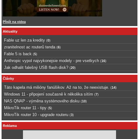
Přejít na videa
Aktuality
Fable uz len za kredity
(
0
)
zranitelnost ac routerů tenda
(
6
)
Fable 5 is back
(
5
)
Anthropic vypol najvykonejsie modely - pre vsetkych
(
16
)
Jak odhalit falešný USB flash disk?
(
20
)
Články
Táto kapela má milióny fanúšikov. Až na to, že neexistuje.
(
14
)
Windows 11 - připojení současně k několika sítím
(
7
)
NAS QNAP - výměna systémového disku
(
10
)
MikroTik router 11 - tipy
(
5
)
MikroTik router 10 - upgrade routeru
(
3
)
Reklama