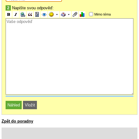
2
Napište svou odpověď:
Mimo téma
Zpět do poradny