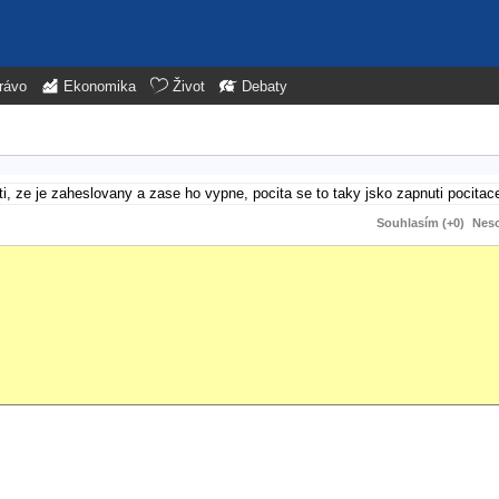
rávo
Ekonomika
Život
Debaty
ti, ze je zaheslovany a zase ho vypne, pocita se to taky jsko zapnuti pocitac
Souhlasím (+0)
Neso