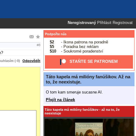
Neregistrovaný
Přihlásit
Registrovat
Podpořte nás
$2
- Ikona patrona na poradně
#8
$5
- Poradna bez reklam
$10
- Soukromé poradenství
e?
uhlasím (-0)
Odpovědět
STAŇTE SE PATRONEM
Táto kapela má milióny fanúšikov. Až na
to, že neexistuje.
O tom kam smeruje sucasne AI.
Přejít na článek
Táto kapela má milióny fanúšikov - až na to, že
neexistuje