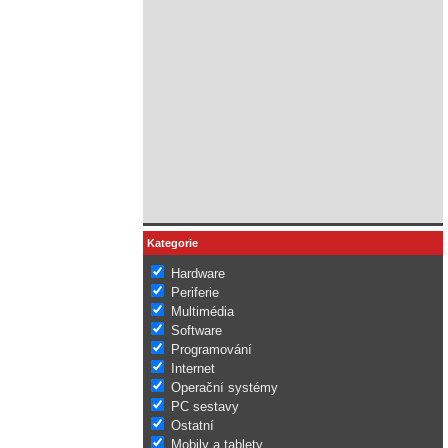
Kategorie
Hardware
Periferie
Multimédia
Software
Programování
Internet
Operační systémy
PC sestavy
Ostatní
Mobily a tablety