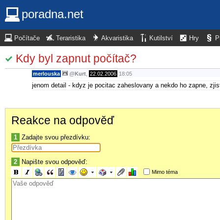
poradna.net
Počítače
Teraristika
Akvaristika
Kutilství
Hry
P
Kdy byl zapnut počítač?
merlouska
@
Kurt
,
22.02.2006
18:05
jenom detail - kdyz je pocitac zaheslovany a nekdo ho zapne, zjis
Reakce na odpověď
1
Zadajte svou přezdívku:
2
Napište svou odpověď:
Mimo téma