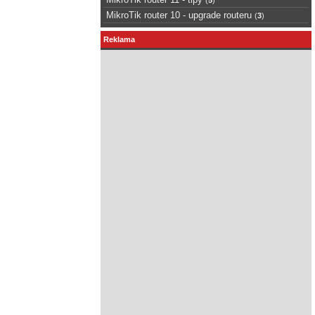
MikroTik router 10 - upgrade routeru
(
3
)
Reklama