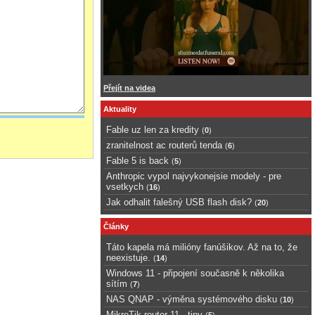
Přejít na videa
Aktuality
Fable uz len za kredity
(
0
)
zranitelnost ac routerů tenda
(
6
)
Fable 5 is back
(
5
)
Anthropic vypol najvykonejsie modely - pre
vsetkych
(
16
)
Jak odhalit falešný USB flash disk?
(
20
)
Články
Táto kapela má milióny fanúšikov. Až na to, že
neexistuje.
(
14
)
Windows 11 - připojení současně k několika
sítím
(
7
)
NAS QNAP - výměna systémového disku
(
10
)
MikroTik router 11 - tipy
(
5
)