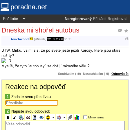
poradna.net
Neregistrovaný
Přihlásit
Registrovat
Dneska mi shořel autobus
#8
touchwood
@
Mirek
,
22.02.2006
21:13
BTW, Mirku, všiml sis, že po světě ještě jezdí Karosy, které jsou starší
než ty?
Myslíš, že tyto "autobusy" se dožijí takového věku?
Souhlasím (+0)
Nesouhlasím (-0)
Odpovědět
Reakce na odpověď
1
Zadajte svou přezdívku:
2
Napište svou odpověď:
Mimo téma