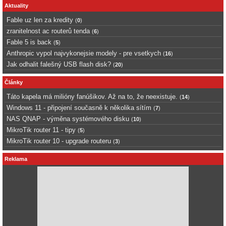
Aktuality
Fable uz len za kredity
(
0
)
zranitelnost ac routerů tenda
(
6
)
Fable 5 is back
(
5
)
Anthropic vypol najvykonejsie modely - pre vsetkych
(
16
)
Jak odhalit falešný USB flash disk?
(
20
)
Články
Táto kapela má milióny fanúšikov. Až na to, že neexistuje.
(
14
)
Windows 11 - připojení současně k několika sítím
(
7
)
NAS QNAP - výměna systémového disku
(
10
)
MikroTik router 11 - tipy
(
5
)
MikroTik router 10 - upgrade routeru
(
3
)
Reklama