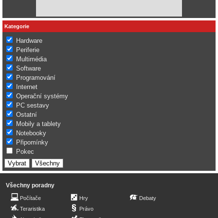
Kategorie
Hardware
Periferie
Multimédia
Software
Programování
Internet
Operační systémy
PC sestavy
Ostatní
Mobily a tablety
Notebooky
Připomínky
Pokec
Všechny poradny
Počítače
Hry
Debaty
Teraristika
Právo