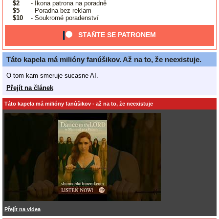
$2
- Ikona patrona na poradně
$5
- Poradna bez reklam
$10
- Soukromé poradenství
STAŇTE SE PATRONEM
Táto kapela má milióny fanúšikov. Až na to, že neexistuje.
O tom kam smeruje sucasne AI.
Přejít na článek
Táto kapela má milióny fanúšikov - až na to, že neexistuje
Přejít na videa