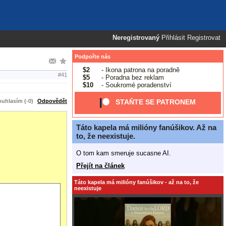
Neregistrovaný
Přihlásit
Registrovat
Podpořte nás
$2
- Ikona patrona na poradně
#41
$5
- Poradna bez reklam
$10
- Soukromé poradenství
uhlasím (-0)
Odpovědět
STAŇTE SE PATRONEM
Táto kapela má milióny fanúšikov. Až na
to, že neexistuje.
O tom kam smeruje sucasne AI.
Přejít na článek
Táto kapela má milióny fanúšikov - až na to, že
neexistuje