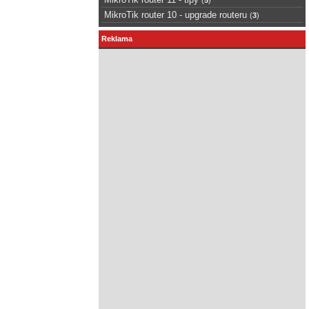
MikroTik router 10 - upgrade routeru
(
3
)
Reklama