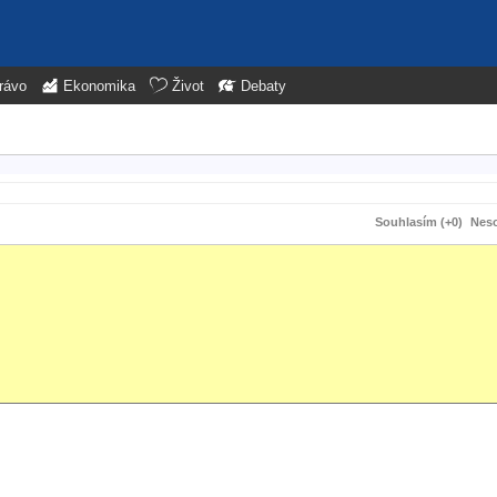
rávo
Ekonomika
Život
Debaty
Souhlasím (+0)
Neso