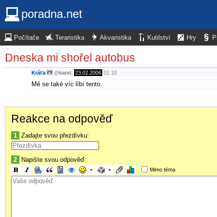
poradna.net
Počítače
Teraristika
Akvaristika
Kutilství
Hry
P
Dneska mi shořel autobus
Kráťa
@
karel
,
23.02.2006
01:18
Mě se také víc líbí tento.
Reakce na odpověď
1
Zadajte svou přezdívku:
2
Napište svou odpověď:
Mimo téma