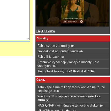
Přejít na videa
Aktuality
Fable uz len za kredity
(
0
)
zranitelnost ac routerů tenda
(
6
)
Fable 5 is back
(
5
)
Anthropic vypol najvykonejsie modely - pre
vsetkych
(
16
)
Jak odhalit falešný USB flash disk?
(
20
)
Články
Táto kapela má milióny fanúšikov. Až na to, že
neexistuje.
(
14
)
Windows 11 - připojení současně k několika
sítím
(
7
)
NAS QNAP - výměna systémového disku
(
10
)
MikroTik router 11 - tipy
(
5
)