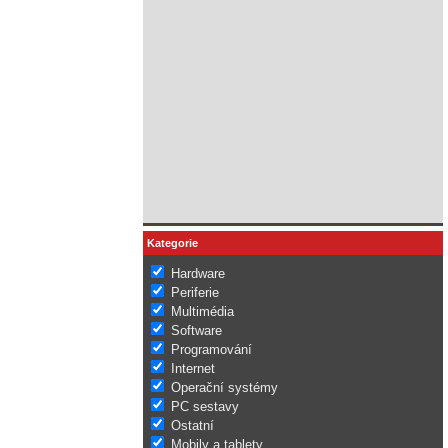
Kategorie
Hardware
Periferie
Multimédia
Software
Programování
Internet
Operační systémy
PC sestavy
Ostatní
Mobily a tablety