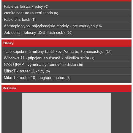
Fable uz len za kredity
(
0
)
zranitelnost ac routerů tenda
(
6
)
Fable 5 is back
(
5
)
Anthropic vypol najvykonejsie modely - pre vsetkych
(
16
)
Jak odhalit falešný USB flash disk?
(
20
)
Články
Táto kapela má milióny fanúšikov. Až na to, že neexistuje.
(
14
)
Windows 11 - připojení současně k několika sítím
(
7
)
NAS QNAP - výměna systémového disku
(
10
)
MikroTik router 11 - tipy
(
5
)
MikroTik router 10 - upgrade routeru
(
3
)
Reklama