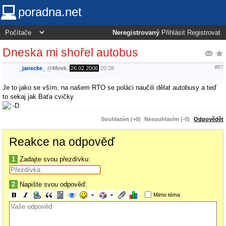
poradna.net
Neregistrovaný
Přihlásit
Registrovat
Dneska mi shořel autobus
#87
_janecke_
@
Mirek
,
26.02.2006
20:28
Je to jako se vším, na našem RTO se poláci naučili dělat autobusy a teď
to sekaj jak Baťa cvičky.
Souhlasím (+0)
Nesouhlasím (-0)
Odpovědět
Reakce na odpověď
1
Zadajte svou přezdívku:
2
Napište svou odpověď:
Mimo téma