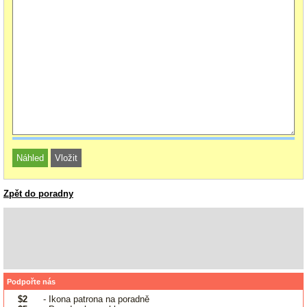
Zpět do poradny
Podpořte nás
$2
- Ikona patrona na poradně