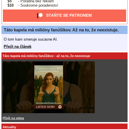
$5
- Poradna bez reklam
$10
- Soukromé poradenství
STAŇTE SE PATRONEM
Táto kapela má milióny fanúšikov. Až na to, že neexistuje.
O tom kam smeruje sucasne AI.
Přejít na článek
Táto kapela má milióny fanúšikov - až na to, že neexistuje
Přejít na videa
Aktuality