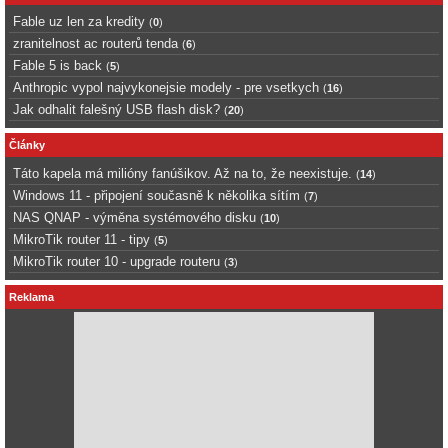
Fable uz len za kredity
(
0
)
zranitelnost ac routerů tenda
(
6
)
Fable 5 is back
(
5
)
Anthropic vypol najvykonejsie modely - pre vsetkych
(
16
)
Jak odhalit falešný USB flash disk?
(
20
)
Články
Táto kapela má milióny fanúšikov. Až na to, že neexistuje.
(
14
)
Windows 11 - připojení současně k několika sítím
(
7
)
NAS QNAP - výměna systémového disku
(
10
)
MikroTik router 11 - tipy
(
5
)
MikroTik router 10 - upgrade routeru
(
3
)
Reklama