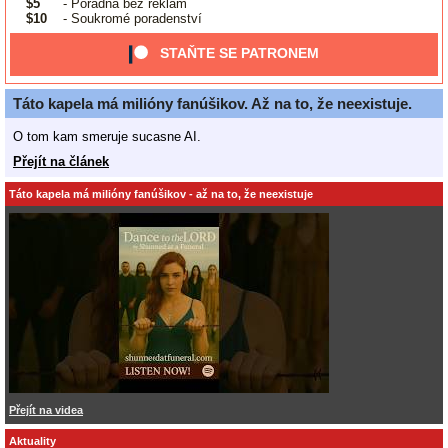
$5
- Poradna bez reklam
$10
- Soukromé poradenství
STAŇTE SE PATRONEM
Táto kapela má milióny fanúšikov. Až na to, že neexistuje.
O tom kam smeruje sucasne AI.
Přejít na článek
Táto kapela má milióny fanúšikov - až na to, že neexistuje
Přejít na videa
Aktuality