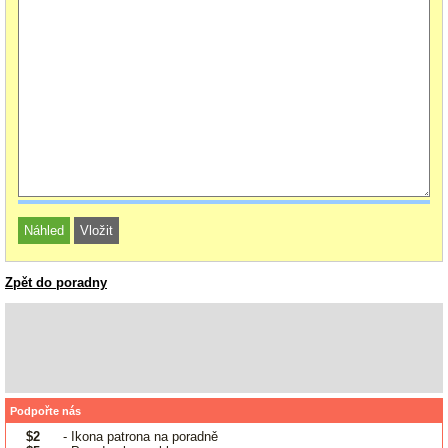
Zpět do poradny
Podpořte nás
$2
- Ikona patrona na poradně