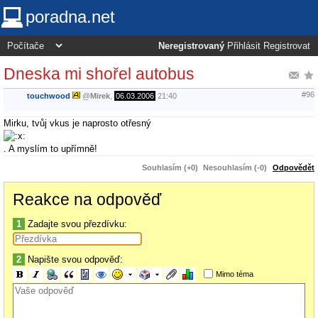
poradna.net
Neregistrovaný
Přihlásit
Registrovat
Dneska mi shořel autobus
#96
touchwood
@
Mirek
,
06.03.2006
21:40
Mirku, tvůj vkus je naprosto otřesný
. A myslím to upřímně!
Souhlasím (+0)
Nesouhlasím (-0)
Odpovědět
Reakce na odpověď
1
Zadajte svou přezdívku:
2
Napište svou odpověď:
Mimo téma