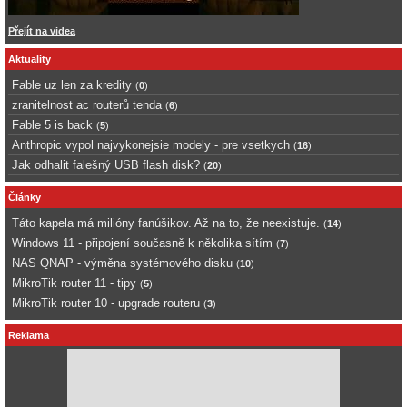
Přejít na videa
Aktuality
Fable uz len za kredity
(
0
)
zranitelnost ac routerů tenda
(
6
)
Fable 5 is back
(
5
)
Anthropic vypol najvykonejsie modely - pre vsetkych
(
16
)
Jak odhalit falešný USB flash disk?
(
20
)
Články
Táto kapela má milióny fanúšikov. Až na to, že neexistuje.
(
14
)
Windows 11 - připojení současně k několika sítím
(
7
)
NAS QNAP - výměna systémového disku
(
10
)
MikroTik router 11 - tipy
(
5
)
MikroTik router 10 - upgrade routeru
(
3
)
Reklama