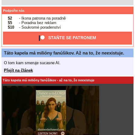
Podpořte nás
$2
- Ikona patrona na poradně
$5
- Poradna bez reklam
$10
- Soukromé poradenství
STAŇTE SE PATRONEM
Táto kapela má milióny fanúšikov. Až na to, že neexistuje.
O tom kam smeruje sucasne AI.
Přejít na článek
Táto kapela má milióny fanúšikov - až na to, že neexistuje