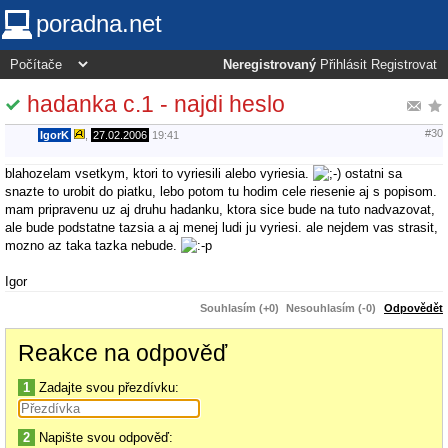
poradna.net
Neregistrovaný
Přihlásit
Registrovat
hadanka c.1 - najdi heslo
#30
IgorK
,
27.02.2006
19:41
blahozelam vsetkym, ktori to vyriesili alebo vyriesia.
ostatni sa
snazte to urobit do piatku, lebo potom tu hodim cele riesenie aj s popisom.
mam pripravenu uz aj druhu hadanku, ktora sice bude na tuto nadvazovat,
ale bude podstatne tazsia a aj menej ludi ju vyriesi. ale nejdem vas strasit,
mozno az taka tazka nebude.
Igor
Souhlasím (+0)
Nesouhlasím (-0)
Odpovědět
Reakce na odpověď
1
Zadajte svou přezdívku:
2
Napište svou odpověď: